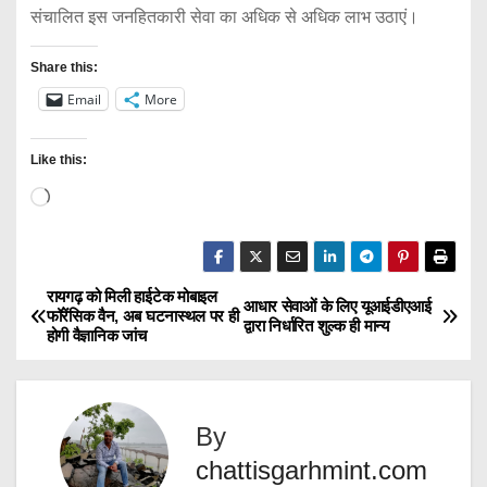
संचालित इस जनहितकारी सेवा का अधिक से अधिक लाभ उठाएं।
Share this:
Email
More
Like this:
L
o
a
d
रायगढ़ को मिली हाईटेक मोबाइल
P
आधार सेवाओं के लिए यूआईडीएआई
फॉरेंसिक वैन, अब घटनास्थल पर ही
i
द्वारा निर्धारित शुल्क ही मान्य
होगी वैज्ञानिक जांच
o
n
g
s
…
By
t
chattisgarhmint.com