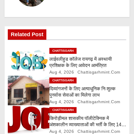
n
a
v
Related Post
i
g
CHATTISGARH
लाईवलीहुड कॉलेज रायगढ़ में अस्थायी
a
प्रशिक्षक के लिए आवेदन आमंत्रित
Aug 4, 2026
Chattisgarhmint.com
t
CHATTISGARH
i
दिव्यांगजनों के लिए अत्याधुनिक निःशुल्क
पुनर्वास सेवाओं का मिलेगा लाभ
o
Aug 4, 2026
Chattisgarhmint.com
CHATTISGARH
n
किरोड़ीमल शासकीय पॉलीटेक्निक में
अंशकालीन व्याख्याताओं की भर्ती के लिए 14
अगस्त तक आवेदन आमंत्रित
Aug 4, 2026
Chattisgarhmint.com