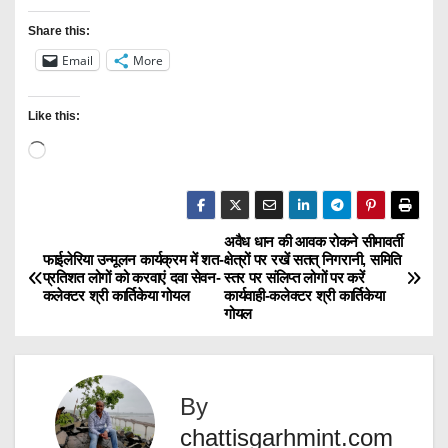
Share this:
Email
More
Like this:
L
o
a
d
अवैध धान की आवक रोकने सीमावर्ती
P
फाईलेरिया उन्मूलन कार्यक्रम में शत-
क्षेत्रों पर रखें सतत् निगरानी, समिति
i
प्रतिशत लोगों को करवाएं दवा सेवन-
स्तर पर संलिप्त लोगों पर करें
o
n
कलेक्टर श्री कार्तिकेया गोयल
कार्यवाही-कलेक्टर श्री कार्तिकेया
गोयल
g
s
…
t
By
n
chattisgarhmint.com