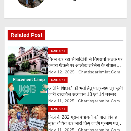
a
v
i
Related Post
g
a
RAIGARH
निगम कर रहा सीसीटीवी से निगरानी सड़क पर
t
कचरा फेंकने पर आलोक ड्रेसेस के संचालक
पर 5000 रुपए जुर्माना
Nov 12, 2025
Chattisgarhmint.com
i
RAIGARH
o
अतिथि शिक्षकों की भर्ती हेतु पात्र-अपात्र सूची
जारी दस्तावेज सत्यापन 13 एवं 14 नवम्बर
n
Nov 11, 2025
Chattisgarhmint.com
RAIGARH
जिले के 282 ग्राम पंचायतों को बाल विवाह
मुक्त घोषित कर जारी किए जाएंगे प्रमाण पत्र,
दावा-आपत्ति 24 नवम्बर तक
Nov 11, 2025
Chattisgarhmint.com