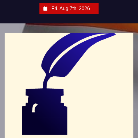
S
Fri. Aug 7th, 2026
k
i
p
t
o
c
o
n
t
e
n
t