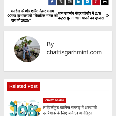
a
d
मनरेगा को और शक्ति देकर बनाया
P
धान उपार्जन केंद्र कोसीर में 276
गया प्रभावशाली “विकसित भारत-जी
i
कट्टा पुराना धान खपाने का प्रयास
राम जी 2025”
o
n
g
s
…
By
t
chattisgarhmint.com
n
a
v
Related Post
i
g
CHATTISGARH
लाईवलीहुड कॉलेज रायगढ़ में अस्थायी
a
प्रशिक्षक के लिए आवेदन आमंत्रित