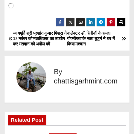
L
o
a
d
न्यायमूर्ति श्री प्रशांत कुमार मिश्रा ने
कलेक्टर डॉ. सिद्दीकी के समक्ष
P
17 नवंबर को मताधिकार का उपयोग
गोपनीयता के साथ बुजुर्ग ने घर में
i
कर मतदान की अपील की
किया मतदान
o
n
g
s
…
By
t
chattisgarhmint.com
n
a
v
Related Post
i