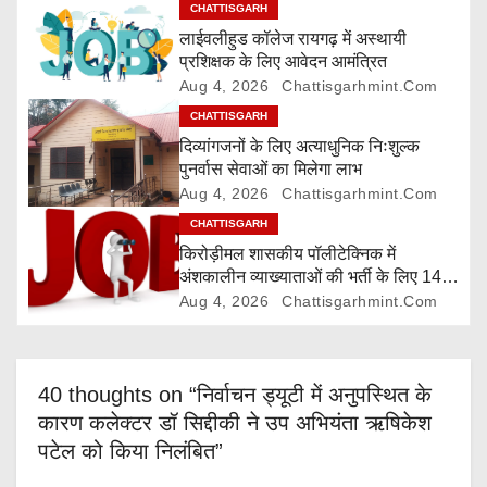
g
CHATTISGARH
लाईवलीहुड कॉलेज रायगढ़ में अस्थायी
a
प्रशिक्षक के लिए आवेदन आमंत्रित
Aug 4, 2026
Chattisgarhmint.com
t
CHATTISGARH
i
दिव्यांगजनों के लिए अत्याधुनिक निःशुल्क
पुनर्वास सेवाओं का मिलेगा लाभ
o
Aug 4, 2026
Chattisgarhmint.com
CHATTISGARH
n
किरोड़ीमल शासकीय पॉलीटेक्निक में
अंशकालीन व्याख्याताओं की भर्ती के लिए 14
अगस्त तक आवेदन आमंत्रित
Aug 4, 2026
Chattisgarhmint.com
40 thoughts on “निर्वाचन ड्यूटी में अनुपस्थित के
कारण कलेक्टर डॉ सिद्दीकी ने उप अभियंता ऋषिकेश
पटेल को किया निलंबित”