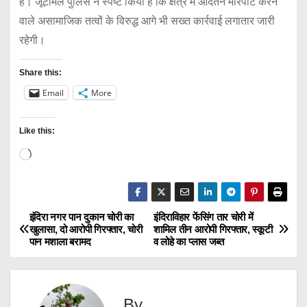
है। जूटमिल पुलिस ने स्पष्ट किया है कि क्षेत्र में आदतन मारपीट करने
वाले असामाजिक तत्वों के विरुद्ध आगे भी सख्त कार्रवाई लगातार जारी
रहेगी।
Share this:
Email
More
Like this:
L
o
a
d
इंदिरा नगर पान दुकान चोरी का
इंदिराविहार फेंसिंग तार चोरी में
P
खुलासा, दो आरोपी गिरफ्तार, चोरी
शामिल तीन आरोपी गिरफ्तार, स्कूटी
i
पान मशाला बरामद
व लोहे का प्लास जब्त
o
n
g
s
…
By