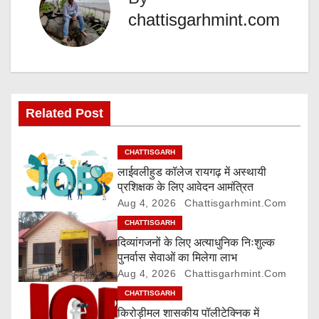
t
chattisgarhmint.com
n
a
v
Related Post
i
g
CHATTISGARH
लाईवलीहुड कॉलेज रायगढ़ में अस्थायी
a
प्रशिक्षक के लिए आवेदन आमंत्रित
Aug 4, 2026
Chattisgarhmint.com
t
CHATTISGARH
i
दिव्यांगजनों के लिए अत्याधुनिक निःशुल्क
पुनर्वास सेवाओं का मिलेगा लाभ
o
Aug 4, 2026
Chattisgarhmint.com
CHATTISGARH
n
किरोड़ीमल शासकीय पॉलीटेक्निक में