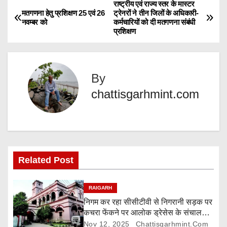
राष्ट्रीय एवं राज्य स्तर के मास्टर
P
मतगणना हेतु प्रशिक्षण 25 एवं 26
ट्रेनरों ने तीन जिलों के अधिकारी-
i
नवम्बर को
कर्मचारियों को दी मतगणना संबंधी
o
n
प्रशिक्षण
g
s
…
t
By
n
chattisgarhmint.com
a
v
i
Related Post
g
RAIGARH
a
निगम कर रहा सीसीटीवी से निगरानी सड़क पर
कचरा फेंकने पर आलोक ड्रेसेस के संचालक
t
पर 5000 रुपए जुर्माना
Nov 12, 2025
Chattisgarhmint.com