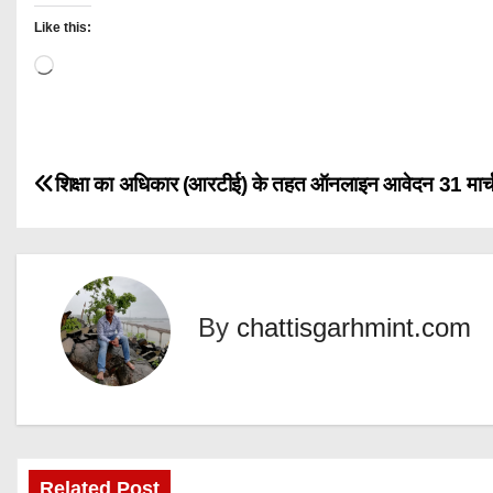
Like this:
L
o
a
d
P
शिक्षा का अधिकार (आरटीई) के तहत ऑनलाइन आवेदन 31 मार्
i
n
o
g
s
…
t
By
chattisgarhmint.com
n
a
v
Related Post