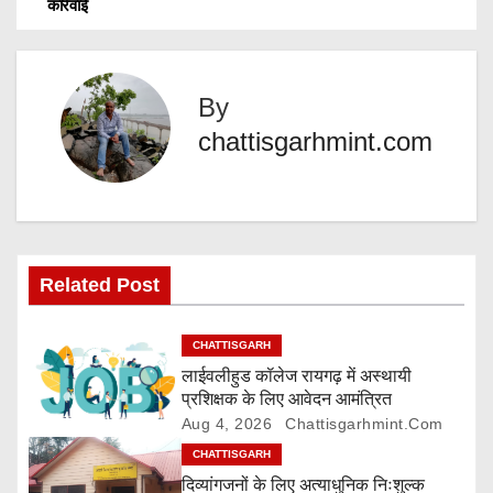
o
कार्रवाई
g
s
…
t
By
n
chattisgarhmint.com
a
v
i
Related Post
g
CHATTISGARH
a
लाईवलीहुड कॉलेज रायगढ़ में अस्थायी
प्रशिक्षक के लिए आवेदन आमंत्रित
t
Aug 4, 2026
Chattisgarhmint.com
i
CHATTISGARH
दिव्यांगजनों के लिए अत्याधुनिक निःशुल्क