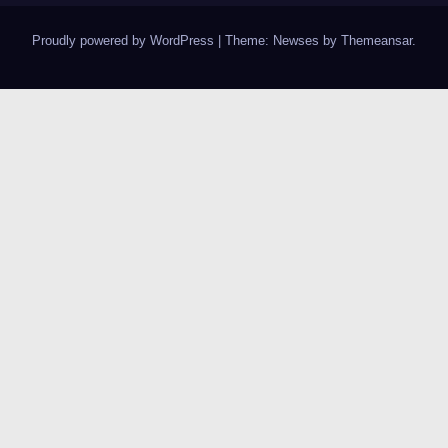
Proudly powered by WordPress
|
Theme:
Newses
by
Themeansar
.