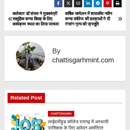
a
d
कलेक्टर डॉ संजय ने मुख्यमंत्री
वार्षिक सम्मेलन में शासकीय नवीन
P
सामूहिक कन्या विवाह के लिए
कन्या कॉलेज की छात्राओं ने दी
i
कार्यक्रम स्थल का लिया जायजा
रंगारंग नृत्य की प्रस्तुति
o
n
g
s
…
By
t
chattisgarhmint.com
n
a
v
Related Post
i
g
CHATTISGARH
लाईवलीहुड कॉलेज रायगढ़ में अस्थायी
a
प्रशिक्षक के लिए आवेदन आमंत्रित