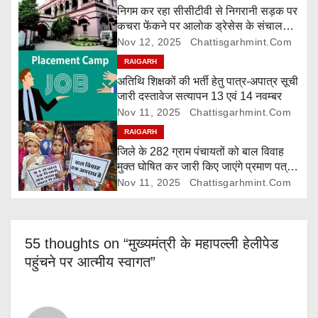
a
निगम कर रहा सीसीटीवी से निगरानी सड़क पर
कचरा फेंकने पर आलोक ड्रेसेस के संचालक
t
पर 5000 रुपए जुर्माना
Nov 12, 2025
Chattisgarhmint.com
i
RAIGARH
अतिथि शिक्षकों की भर्ती हेतु पात्र-अपात्र सूची
o
जारी दस्तावेज सत्यापन 13 एवं 14 नवम्बर
Nov 11, 2025
Chattisgarhmint.com
n
RAIGARH
जिले के 282 ग्राम पंचायतों को बाल विवाह
मुक्त घोषित कर जारी किए जाएंगे प्रमाण पत्र,
दावा-आपत्ति 24 नवम्बर तक
Nov 11, 2025
Chattisgarhmint.com
55 thoughts on “मुख्यमंत्री के महापल्ली हेलीपेड
पहुंचने पर आत्मीय स्वागत”