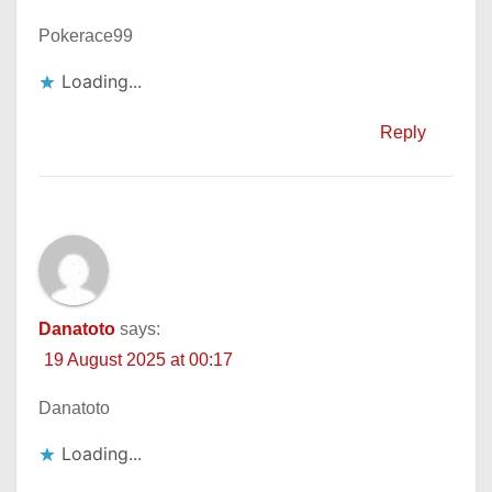
Pokerace99
Loading...
Reply
Danatoto
says:
19 August 2025 at 00:17
Danatoto
Loading...