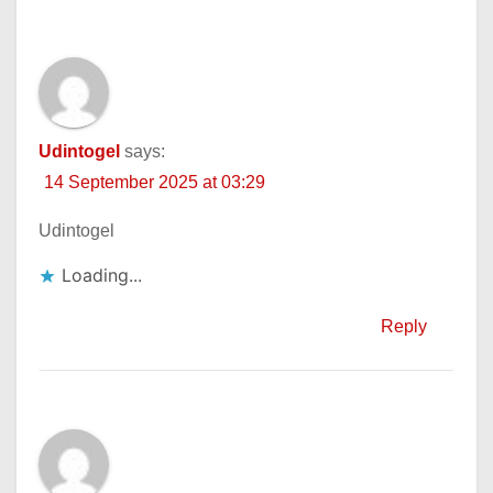
Udintogel
says:
14 September 2025 at 03:29
Udintogel
Loading...
Reply