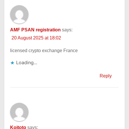
AMF PSAN registration
says:
20 August 2025 at 18:02
licensed crypto exchange France
Loading...
Reply
Koitoto
says: