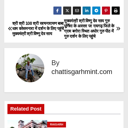
o
a
d
मुख्यमंत्री श्री विष्णु देव साय गुरु
P
श्री श्री 108 श्री सत्यनारायण बाबा
पूर्णिमा के अवसर पर रायगढ़ जिले के
i
धाम कोसमनारा में दर्शन के लिए पहुंचे
ग्राम बनोरा स्थित अघोर गुरु पीठ में
o
मुख्यमंत्री श्री विष्णु देव साय
n
गुरु दर्शन के लिए पहुंचे
g
s
…
t
By
n
chattisgarhmint.com
a
v
i
Related Post
g
RAIGARH