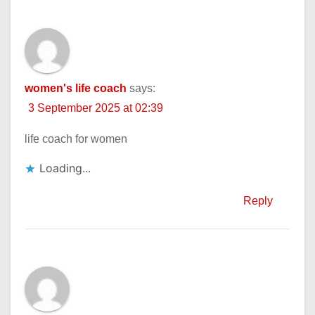
women's life coach
says:
3 September 2025 at 02:39
life coach for women
Loading...
Reply