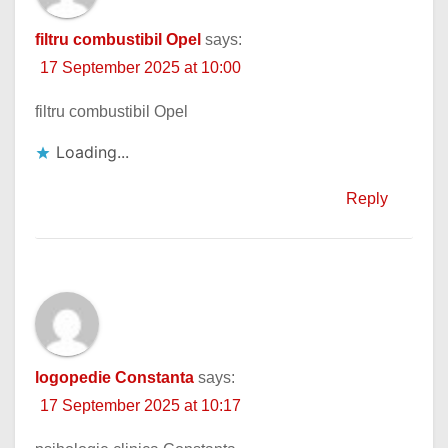
filtru combustibil Opel
says:
17 September 2025 at 10:00
filtru combustibil Opel
Loading...
Reply
logopedie Constanta
says:
17 September 2025 at 10:17