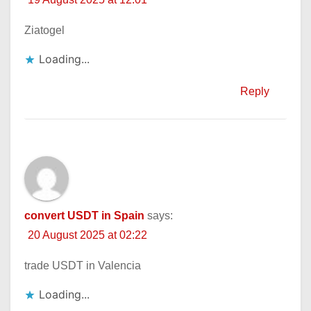
Ziatogel
Loading...
Reply
convert USDT in Spain
says:
20 August 2025 at 02:22
trade USDT in Valencia
Loading...