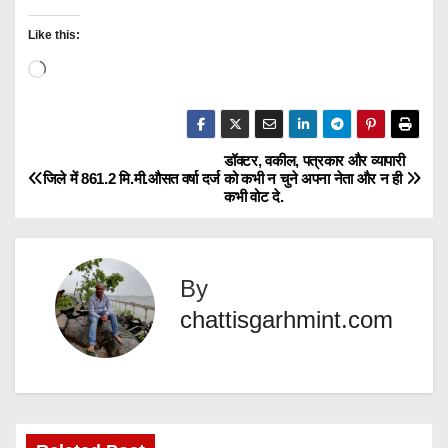
Like this:
L
o
a
d
डॉक्टर, वकील, पत्रकार और व्यापारी
P
जिले में 861.2 मि.मी.औसत वर्षा दर्ज
को कभी न चुने अपना नेता और न ही
i
कभी वोट दे.
o
n
g
s
…
By
t
chattisgarhmint.com
n
a
v