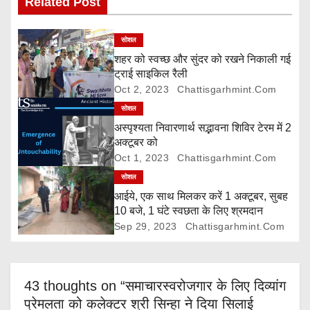
Related Post
i
g
सोशल
शहर को स्वच्छ और सुंदर को रखने निकाली गई
a
ट्राई साइकिल रैली
Oct 2, 2023
Chattisgarhmint.com
t
सोशल
i
अस्पृश्यता निवारणार्थ सद्भावना शिविर टेरम में 2
अक्टूबर को
o
Oct 1, 2023
Chattisgarhmint.com
सोशल
n
आईये, एक साथ मिलकर करें 1 अक्टूबर, सुबह
10 बजे, 1 घंटे स्वछता के लिए श्रमदान
Sep 29, 2023
Chattisgarhmint.com
43 thoughts on “समाचारस्वरोजगार के लिए दिव्यांग
प्रेमलता को कलेक्टर श्री सिन्हा ने दिया सिलाई