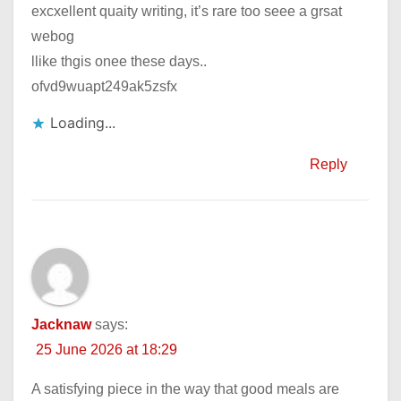
excxellent quaity writing, it’s rare too seee a grsat
webog
llike thgis onee these days..
ofvd9wuapt249ak5zsfx
Loading...
Reply
Jacknaw
says:
25 June 2026 at 18:29
A satisfying piece in the way that good meals are