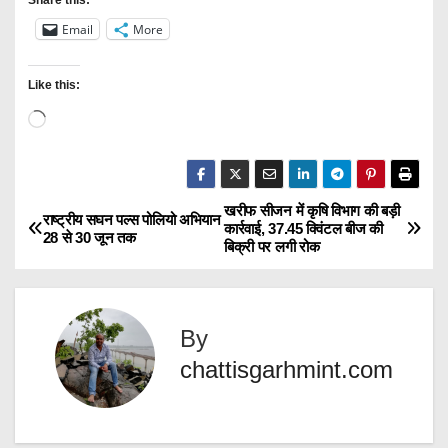
Share this:
Email
More
Like this:
L
o
a
d
खरीफ सीजन में कृषि विभाग की बड़ी
P
राष्ट्रीय सघन पल्स पोलियो अभियान
कार्रवाई, 37.45 क्विंटल बीज की
i
28 से 30 जून तक
बिक्री पर लगी रोक
o
n
g
s
…
By
t
chattisgarhmint.com
n
a