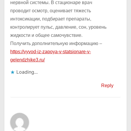
нервной системы. В стационаре врач
проводит осмотр, оценивает тяжесть
интоксикации, подбирает препараты,
контролирует пульс, давление, сон, уровень
жидкости и общее самочувствие.
Получить дополнительную информацию –
https://vyvod-iz-zapoya-v-statsionare-v-
gelendzhike3.ru/
Loading...
Reply