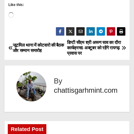
Like this:
L
o
a
d
डिप्टी सीएम श्री अरूण साव का दौरा
P
जूटमिल थाना में कोटवारो की बैठक
कार्यक्रम6 अक्टूबर को रहेंगे रायगढ़
i
और सम्मान समारोह
प्रवास पर
o
n
g
s
…
By
t
chattisgarhmint.com
n
a
v
Related Post
i