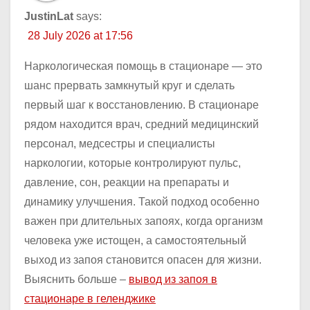
JustinLat
says:
28 July 2026 at 17:56
Наркологическая помощь в стационаре — это
шанс прервать замкнутый круг и сделать
первый шаг к восстановлению. В стационаре
рядом находится врач, средний медицинский
персонал, медсестры и специалисты
наркологии, которые контролируют пульс,
давление, сон, реакции на препараты и
динамику улучшения. Такой подход особенно
важен при длительных запоях, когда организм
человека уже истощен, а самостоятельный
выход из запоя становится опасен для жизни.
Выяснить больше –
вывод из запоя в
стационаре в геленджике