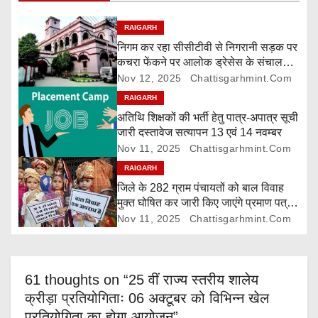
g
RAIGARH
निगम कर रहा सीसीटीवी से निगरानी सड़क पर
a
कचरा फेंकने पर आलोक ड्रेसेस के संचालक
पर 5000 रुपए जुर्माना
Nov 12, 2025
Chattisgarhmint.com
t
RAIGARH
i
अतिथि शिक्षकों की भर्ती हेतु पात्र-अपात्र सूची
जारी दस्तावेज सत्यापन 13 एवं 14 नवम्बर
o
Nov 11, 2025
Chattisgarhmint.com
RAIGARH
n
जिले के 282 ग्राम पंचायतों को बाल विवाह
मुक्त घोषित कर जारी किए जाएंगे प्रमाण पत्र,
दावा-आपत्ति 24 नवम्बर तक
Nov 11, 2025
Chattisgarhmint.com
61 thoughts on “25 वीं राज्य स्तरीय शालेय
क्रीड़ा प्रतियोगिताः 06 अक्टूबर को विभिन्न खेल
प्रतियोगिता का होगा आयोजन”