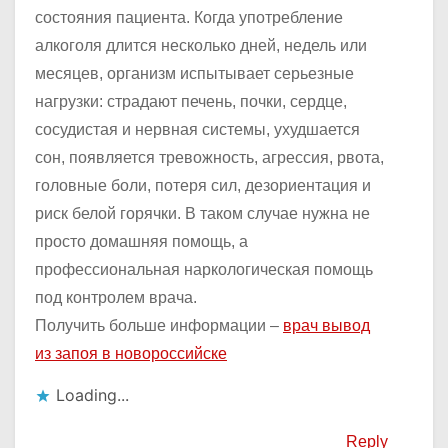
состояния пациента. Когда употребление
алкоголя длится несколько дней, недель или
месяцев, организм испытывает серьезные
нагрузки: страдают печень, почки, сердце,
сосудистая и нервная системы, ухудшается
сон, появляется тревожность, агрессия, рвота,
головные боли, потеря сил, дезориентация и
риск белой горячки. В таком случае нужна не
просто домашняя помощь, а
профессиональная наркологическая помощь
под контролем врача.
Получить больше информации –
врач вывод
из запоя в новороссийске
Loading...
Reply