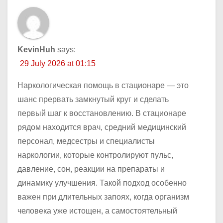
KevinHuh
says:
29 July 2026 at 01:15
Наркологическая помощь в стационаре — это
шанс прервать замкнутый круг и сделать
первый шаг к восстановлению. В стационаре
рядом находится врач, средний медицинский
персонал, медсестры и специалисты
наркологии, которые контролируют пульс,
давление, сон, реакции на препараты и
динамику улучшения. Такой подход особенно
важен при длительных запоях, когда организм
человека уже истощен, а самостоятельный