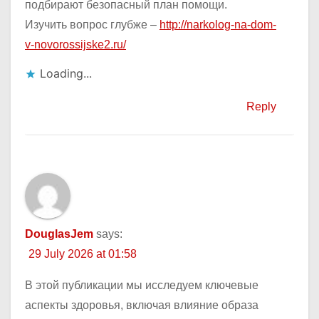
подбирают безопасный план помощи.
Изучить вопрос глубже –
http://narkolog-na-dom-
v-novorossijske2.ru/
Loading...
Reply
DouglasJem
says:
29 July 2026 at 01:58
В этой публикации мы исследуем ключевые
аспекты здоровья, включая влияние образа