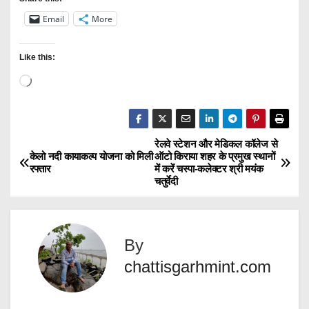
Email
More
Like this:
L
o
a
d
रेलवे स्टेशन और मेडिकल कॉलेज से
P
केलो नदी कायाकल्प योजना को मिली
ऑटो किराया शहर के प्रमुख स्थानों
i
रफ्तार
में करें चस्पा-कलेक्टर श्री मयंक
o
n
चतुर्वेदी
g
s
…
t
By
n
chattisgarhmint.com
a