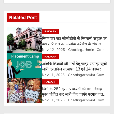
v
i
Related Post
g
RAIGARH
a
निगम कर रहा सीसीटीवी से निगरानी सड़क पर
कचरा फेंकने पर आलोक ड्रेसेस के संचालक
t
पर 5000 रुपए जुर्माना
Nov 12, 2025
Chattisgarhmint.com
i
RAIGARH
अतिथि शिक्षकों की भर्ती हेतु पात्र-अपात्र सूची
o
जारी दस्तावेज सत्यापन 13 एवं 14 नवम्बर
Nov 11, 2025
Chattisgarhmint.com
n
RAIGARH
जिले के 282 ग्राम पंचायतों को बाल विवाह
मुक्त घोषित कर जारी किए जाएंगे प्रमाण पत्र,
दावा-आपत्ति 24 नवम्बर तक
Nov 11, 2025
Chattisgarhmint.com