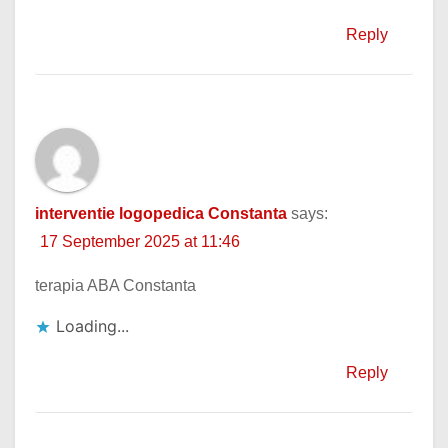
Reply
interventie logopedica Constanta
says:
17 September 2025 at 11:46
terapia ABA Constanta
Loading...
Reply