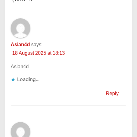
Asian4d
says:
18 August 2025 at 18:13
Asian4d
Loading...
Reply