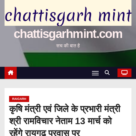
chattisgarhmint.com
सच की बात है
RAIGARH
कृषि मंत्री एवं जिले के प्रभारी मंत्री
श्री रामविचार नेताम 13 मार्च को
रहेंगे रायगढ़ प्रवास पर