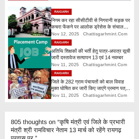
g
RAIGARH
a
निगम कर रहा सीसीटीवी से निगरानी सड़क पर
कचरा फेंकने पर आलोक ड्रेसेस के संचालक
t
पर 5000 रुपए जुर्माना
Nov 12, 2025
Chattisgarhmint.com
i
RAIGARH
अतिथि शिक्षकों की भर्ती हेतु पात्र-अपात्र सूची
o
जारी दस्तावेज सत्यापन 13 एवं 14 नवम्बर
Nov 11, 2025
Chattisgarhmint.com
n
RAIGARH
जिले के 282 ग्राम पंचायतों को बाल विवाह
मुक्त घोषित कर जारी किए जाएंगे प्रमाण पत्र,
दावा-आपत्ति 24 नवम्बर तक
Nov 11, 2025
Chattisgarhmint.com
805 thoughts on “कृषि मंत्री एवं जिले के प्रभारी
मंत्री श्री रामविचार नेताम 13 मार्च को रहेंगे रायगढ़
प्रवास पर ”