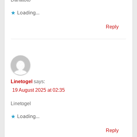
Loading...
Reply
Linetogel
says:
19 August 2025 at 02:35
Linetogel
Loading...
Reply