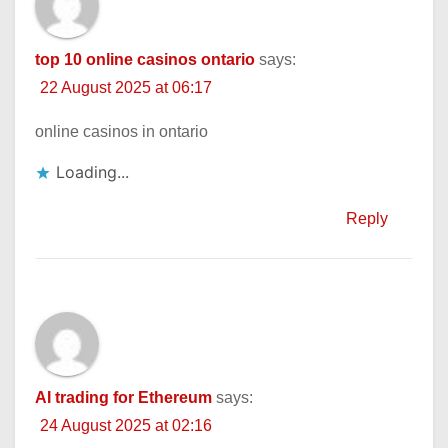
top 10 online casinos ontario
says:
22 August 2025 at 06:17
online casinos in ontario
Loading...
Reply
AI trading for Ethereum
says:
24 August 2025 at 02:16