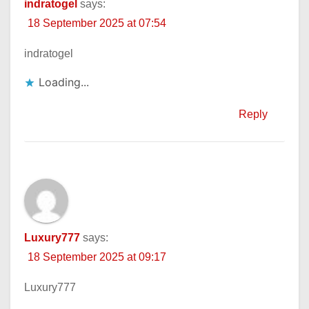
indratogel
says:
18 September 2025 at 07:54
indratogel
Loading...
Reply
Luxury777
says:
18 September 2025 at 09:17
Luxury777