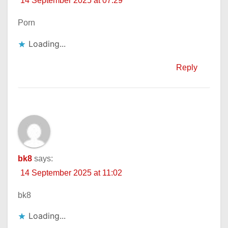
14 September 2025 at 07:29
Porn
Loading...
Reply
bk8
says:
14 September 2025 at 11:02
bk8
Loading...