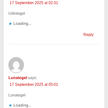
17 September 2025 at 02:31
Udintogel
Loading...
Reply
Lunatogel
says:
17 September 2025 at 05:01
Lunatogel
Loading...