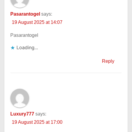
Pasarantogel
says:
19 August 2025 at 14:07
Pasarantogel
Loading...
Reply
Luxury777
says:
19 August 2025 at 17:00