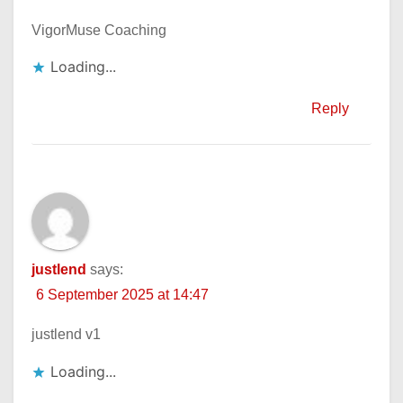
VigorMuse Coaching
Loading...
Reply
justlend
says:
6 September 2025 at 14:47
justlend v1
Loading...