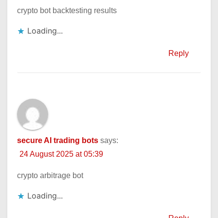
crypto bot backtesting results
Loading...
Reply
secure AI trading bots
says:
24 August 2025 at 05:39
crypto arbitrage bot
Loading...