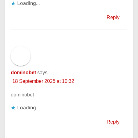
Loading...
Reply
dominobet
says:
18 September 2025 at 10:32
dominobet
Loading...
Reply