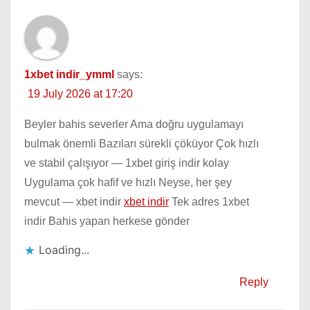
1xbet indir_ymml
says:
19 July 2026 at 17:20
Beyler bahis severler Ama doğru uygulamayı
bulmak önemli Bazıları sürekli çöküyor Çok hızlı
ve stabil çalışıyor — 1xbet giriş indir kolay
Uygulama çok hafif ve hızlı Neyse, her şey
mevcut — xbet indir
xbet indir
Tek adres 1xbet
indir Bahis yapan herkese gönder
Loading...
Reply