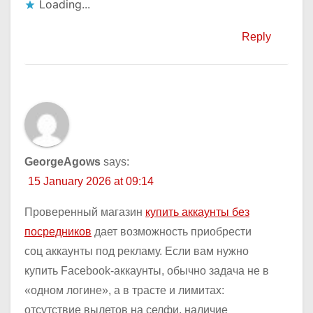
Loading...
Reply
GeorgeAgows
says:
15 January 2026 at 09:14
Проверенный магазин
купить аккаунты без
посредников
дает возможность приобрести
соц аккаунты под рекламу. Если вам нужно
купить Facebook-аккаунты, обычно задача не в
«одном логине», а в трасте и лимитах:
отсутствие вылетов на селфи, наличие