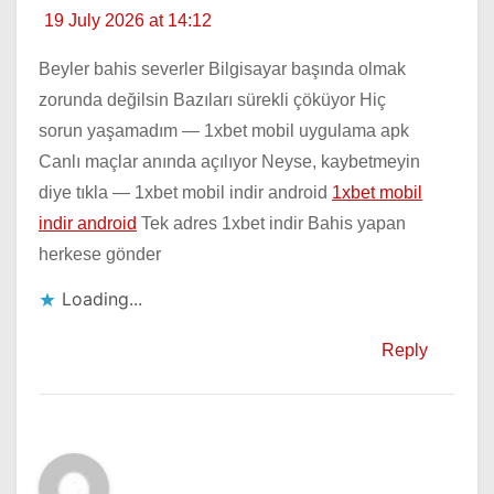
19 July 2026 at 14:12
Beyler bahis severler Bilgisayar başında olmak
zorunda değilsin Bazıları sürekli çöküyor Hiç
sorun yaşamadım — 1xbet mobil uygulama apk
Canlı maçlar anında açılıyor Neyse, kaybetmeyin
diye tıkla — 1xbet mobil indir android
1xbet mobil
indir android
Tek adres 1xbet indir Bahis yapan
herkese gönder
Loading...
Reply