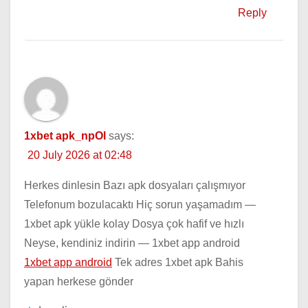
Reply
1xbet apk_npOl
says:
20 July 2026 at 02:48
Herkes dinlesin Bazı apk dosyaları çalışmıyor
Telefonum bozulacaktı Hiç sorun yaşamadım —
1xbet apk yükle kolay Dosya çok hafif ve hızlı
Neyse, kendiniz indirin — 1xbet app android
1xbet app android
Tek adres 1xbet apk Bahis
yapan herkese gönder