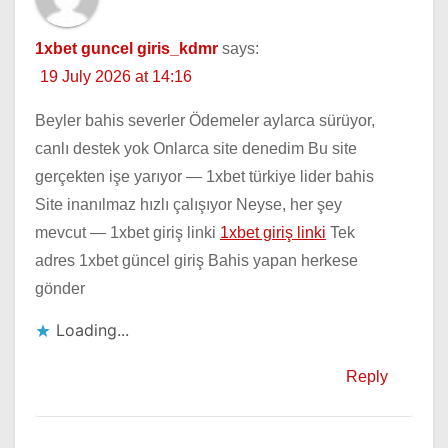
1xbet guncel giris_kdmr
says:
19 July 2026 at 14:16
Beyler bahis severler Ödemeler aylarca sürüyor,
canlı destek yok Onlarca site denedim Bu site
gerçekten işe yarıyor — 1xbet türkiye lider bahis
Site inanılmaz hızlı çalışıyor Neyse, her şey
mevcut — 1xbet giriş linki
1xbet giriş linki
Tek
adres 1xbet güncel giriş Bahis yapan herkese
gönder
Loading...
Reply