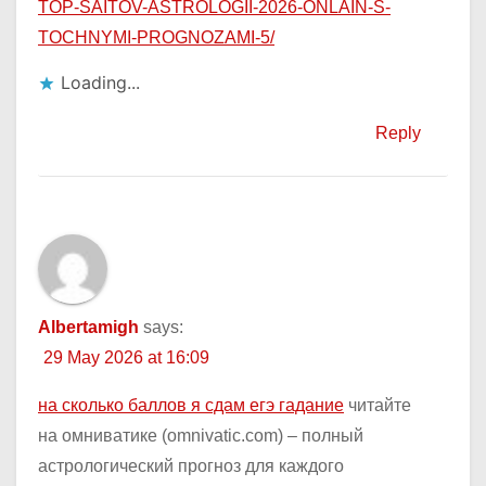
TOP-SAITOV-ASTROLOGII-2026-ONLAIN-S-
TOCHNYMI-PROGNOZAMI-5/
Loading...
Reply
Albertamigh
says:
29 May 2026 at 16:09
на сколько баллов я сдам егэ гадание
читайте
на омниватике (omnivatic.com) – полный
астрологический прогноз для каждого