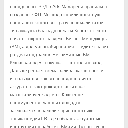
пройденного ЗРД в Ads Manager и правильно
созданные ФП. Мы подготовили понятную
навигацию, чтобы вы сразу понимали какой
тип аккаунта брать до оплаты.Коротко: с чего
начать: откройте разделы Бизнес Менеджеры
(BM), а для масштабирования — идите сразу в
разделы под залив: Безлимитные БМ.
Ключевая идея: покупка — это только вход.
Дальше решает схема залива: какой прокси
используется, как вы передаете лички
аккуратно, как проходите чеки и как
масштабируете адсеты. Ключевое
преимущество данной площадки —
заключается в наличие приватной вики-
энциклопедии FB, где собраны актуальные
инструкции по работе с БМами. Тут доступны