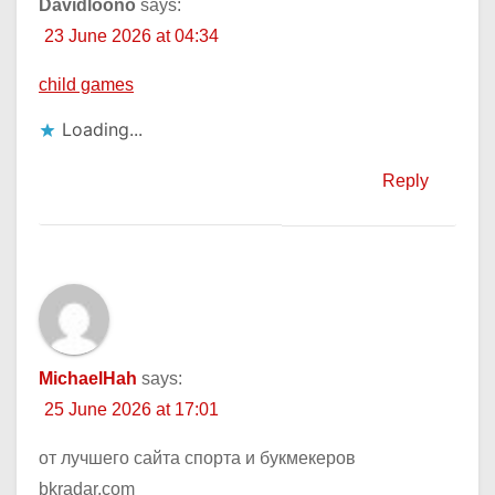
Davidloono
says:
23 June 2026 at 04:34
child games
Loading...
Reply
MichaelHah
says:
25 June 2026 at 17:01
от лучшего сайта спорта и букмекеров
bkradar.com