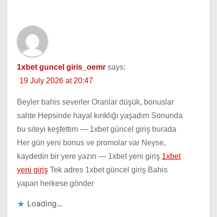
1xbet guncel giris_oemr
says:
19 July 2026 at 20:47
Beyler bahis severler Oranlar düşük, bonuslar
sahte Hepsinde hayal kırıklığı yaşadım Sonunda
bu siteyi keşfettim — 1xbet güncel giriş burada
Her gün yeni bonus ve promolar var Neyse,
kaydedin bir yere yazın — 1xbet yeni giriş
1xbet
yeni giriş
Tek adres 1xbet güncel giriş Bahis
yapan herkese gönder
Loading...