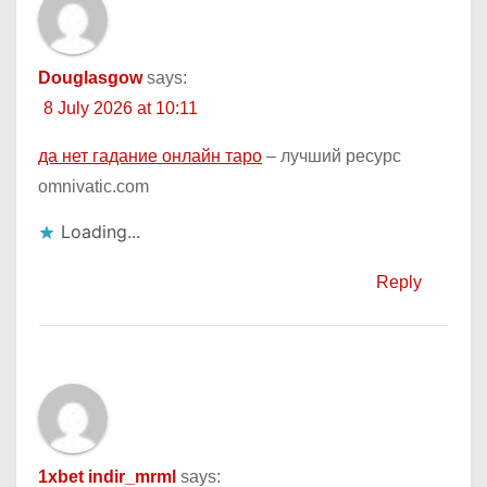
Douglasgow
says:
8 July 2026 at 10:11
да нет гадание онлайн таро
– лучший ресурс
omnivatic.com
Loading...
Reply
1xbet indir_mrml
says: