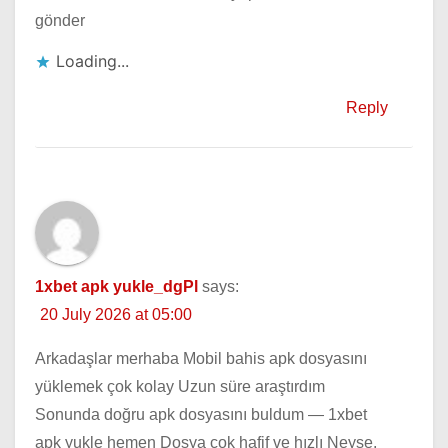
gönder
Loading...
Reply
1xbet apk yukle_dgPl
says:
20 July 2026 at 05:00
Arkadaşlar merhaba Mobil bahis apk dosyasını
yüklemek çok kolay Uzun süre araştırdım
Sonunda doğru apk dosyasını buldum — 1xbet
apk yukle hemen Dosya çok hafif ve hızlı Neyse,