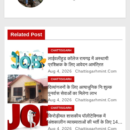
n
a
v
Related Post
i
g
CHATTISGARH
लाईवलीहुड कॉलेज रायगढ़ में अस्थायी
a
प्रशिक्षक के लिए आवेदन आमंत्रित
Aug 4, 2026
Chattisgarhmint.com
t
CHATTISGARH
i
दिव्यांगजनों के लिए अत्याधुनिक निःशुल्क
पुनर्वास सेवाओं का मिलेगा लाभ
o
Aug 4, 2026
Chattisgarhmint.com
CHATTISGARH
n
किरोड़ीमल शासकीय पॉलीटेक्निक में
अंशकालीन व्याख्याताओं की भर्ती के लिए 14
अगस्त तक आवेदन आमंत्रित
Aug 4, 2026
Chattisgarhmint.com