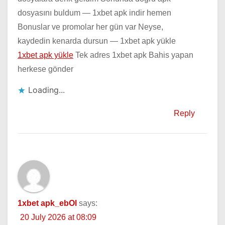
dosyasını buldum — 1xbet apk indir hemen
Bonuslar ve promolar her gün var Neyse,
kaydedin kenarda dursun — 1xbet apk yükle
1xbet apk yükle
Tek adres 1xbet apk Bahis yapan
herkese gönder
Loading...
Reply
1xbet apk_ebOl
says:
20 July 2026 at 08:09