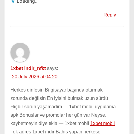
Loading...
Reply
1xbet indir_nfkt
says:
20 July 2026 at 04:20
Herkes dinlesin Bilgisayar başında oturmak
zorunda değilsin En iyisini bulmak uzun sürdü
Hiçbir sorun yaşamadım — 1xbet mobil uygulama
apk Bonuslar ve promolar her gün var Neyse,
kaybetmeyin diye tıkla — 1xbet mobii
1xbet mobii
Tek adres 1xbet indir Bahis yapan herkese