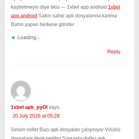
kaybetmeyin diye tıkla — 1xbet app android
1xbet
app android
Sakın sahte apk dosyalarına kanma
Bahis yapan herkese gönder
Loading...
Reply
1xbet apk_pyOl
says:
20 July 2026 at 05:28
Selam millet Bazı apk dosyaları çalışmıyor Virüslü
dosyalara denk geldim Sonunda doğru apk