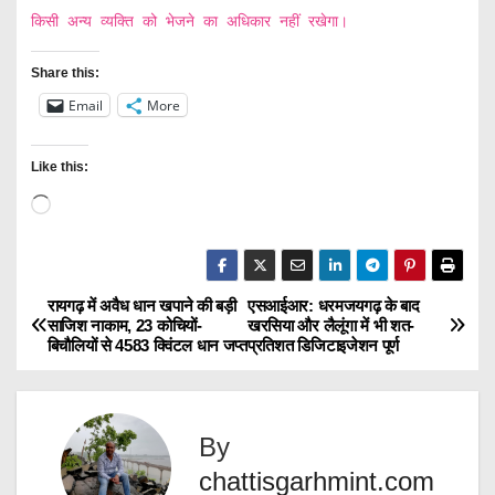
किसी अन्य व्यक्ति को भेजने का अधिकार नहीं रखेगा।
Share this:
Email
More
Like this:
L
o
a
d
रायगढ़ में अवैध धान खपाने की बड़ी
एसआईआर: धरमजयगढ़ के बाद
P
साजिश नाकाम, 23 कोचियों-
खरसिया और लैलूंगा में भी शत-
i
बिचौलियों से 4583 क्विंटल धान जप्त
प्रतिशत डिजिटाइजेशन पूर्ण
o
n
g
s
…
By
t
chattisgarhmint.com