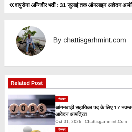
d
वायुसेना अग्निवीर भर्ती : 31 जुलाई तक ऑनलाइन आवेदन आमंत
P
i
n
o
g
s
…
By
chattisgarhmint.com
t
n
a
v
Related Post
i
रोजगार
g
आंगनबाड़ी सहायिका पद के लिए 17 नवम्
आवेदन आमंत्रित
a
Oct 31, 2025
Chattisgarhmint.com
t
रोजगार