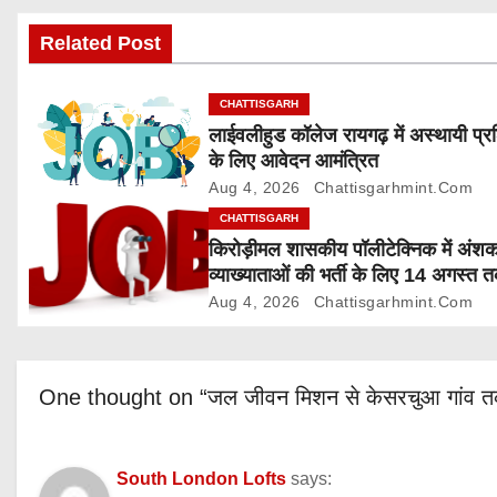
v
Related Post
i
g
CHATTISGARH
लाईवलीहुड कॉलेज रायगढ़ में अस्थायी प्र
a
के लिए आवेदन आमंत्रित
Aug 4, 2026
Chattisgarhmint.com
t
CHATTISGARH
i
किरोड़ीमल शासकीय पॉलीटेक्निक में अंश
व्याख्याताओं की भर्ती के लिए 14 अगस्त 
o
आवेदन आमंत्रित
Aug 4, 2026
Chattisgarhmint.com
n
One thought on “जल जीवन मिशन से केसरचुआ गांव तक पह
South London Lofts
says: