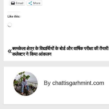
Email
More
Like this:
L
o
a
d
बरमकेला क्षेत्र के विद्यार्थियों के बोर्ड और वार्षिक परीक्षा की तैयार
P
i
कलेक्टर ने किया आंकलन
n
o
g
s
…
t
By
chattisgarhmint.com
n
a