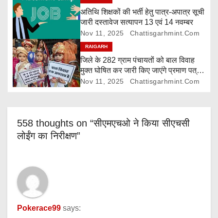
t
अतिथि शिक्षकों की भर्ती हेतु पात्र-अपात्र सूची
i
जारी दस्तावेज सत्यापन 13 एवं 14 नवम्बर
Nov 11, 2025
Chattisgarhmint.com
o
RAIGARH
n
जिले के 282 ग्राम पंचायतों को बाल विवाह
मुक्त घोषित कर जारी किए जाएंगे प्रमाण पत्र,
दावा-आपत्ति 24 नवम्बर तक
Nov 11, 2025
Chattisgarhmint.com
558 thoughts on “सीएमएचओ ने किया सीएचसी
लोईंग का निरीक्षण”
Pokerace99
says: