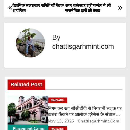
d
वैज्ञानिक सलाहकार समिति की बैठक
अपर कलेक्टर श्री पाण्डेय ने ली
P
आयोजित
राजनैतिक दलों की बैठक
i
o
n
g
s
…
By
t
chattisgarhmint.com
n
a
v
Related Post
i
RAIGARH
g
निगम कर रहा सीसीटीवी से निगरानी सड़क पर
कचरा फेंकने पर आलोक ड्रेसेस के संचालक
a
पर 5000 रुपए जुर्माना
Nov 12, 2025
Chattisgarhmint.com
RAIGARH