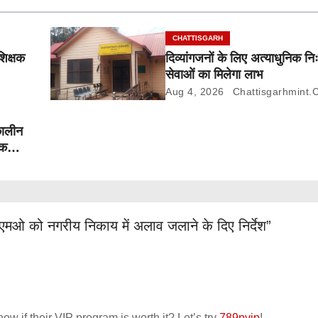
CHATTISGARH
शिक्षक
दिव्यांगजनों के लिए अत्याधुनिक निः
सेवाओं का मिलेगा लाभ
Aug 4, 2026
Chattisgarhmint.
कालीन
तक
मओ को नगरीय निकाय में अलाव जलाने के दिए निर्देश”
ow if their VIP program is worth it? Let’s try
789pvip
!