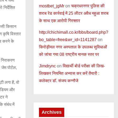
्ष में जमा
mostbet_jgMr
on
चक्रधरनगर पुलिस की
 निर्देशित
शराब रेड कार्रवाई में 25 लीटर अवैध महुआ शराब
के साथ एक आरोपी गिरफ्तार
 किसी किसान
http://chichimall.co.kr/bbs/board.php?
ण कृषि विस्तार
bo_table=free&wr_id=1141287
on
व करने के
किरोड़ीमल नगर अस्पताल के उपलब्ध सुविधाओं
को जांचा गया 08 राष्ट्रीय मानक स्तर पर
र निराकरण
Jimdrync
on
विद्यार्थी बोर्ड परीक्षा की लिख-
जेम पोर्टल,
लिखकर नियमित अभ्यास कर करें तैयारी :
कलेक्टर डॉ. संजय कन्नौजे
टी लगा है, वो
 रेडियम और
टर ने
 संबंध में
Archives