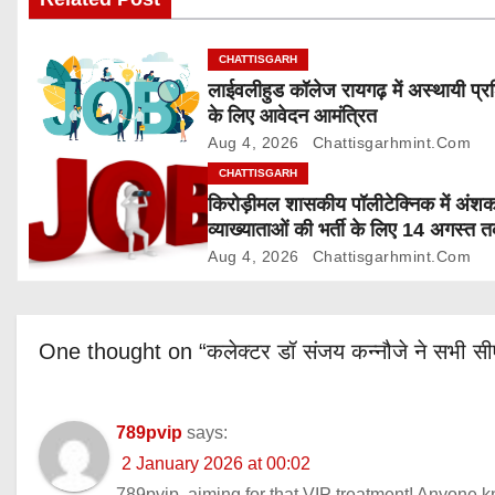
i
g
CHATTISGARH
लाईवलीहुड कॉलेज रायगढ़ में अस्थायी प्र
a
के लिए आवेदन आमंत्रित
Aug 4, 2026
Chattisgarhmint.com
t
CHATTISGARH
i
किरोड़ीमल शासकीय पॉलीटेक्निक में अंश
व्याख्याताओं की भर्ती के लिए 14 अगस्त 
o
आवेदन आमंत्रित
Aug 4, 2026
Chattisgarhmint.com
n
One thought on “कलेक्टर डॉ संजय कन्नौजे ने सभी सीए
789pvip
says:
2 January 2026 at 00:02
789pvip, aiming for that VIP treatment! Anyone kn