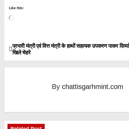
Like this:
L
o
a
d
प्रभारी मंत्री एवं वित्त मंत्री के हाथों सहायक उपकरण पाकर दिव्या
P
i
खिले चेहरे
n
o
g
s
…
t
By
chattisgarhmint.com
n
a
v
Related Post