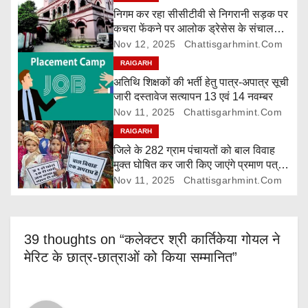
g
निगम कर रहा सीसीटीवी से निगरानी सड़क पर
कचरा फेंकने पर आलोक ड्रेसेस के संचालक
a
पर 5000 रुपए जुर्माना
Nov 12, 2025
Chattisgarhmint.com
t
RAIGARH
अतिथि शिक्षकों की भर्ती हेतु पात्र-अपात्र सूची
i
जारी दस्तावेज सत्यापन 13 एवं 14 नवम्बर
Nov 11, 2025
Chattisgarhmint.com
o
RAIGARH
n
जिले के 282 ग्राम पंचायतों को बाल विवाह
मुक्त घोषित कर जारी किए जाएंगे प्रमाण पत्र,
दावा-आपत्ति 24 नवम्बर तक
Nov 11, 2025
Chattisgarhmint.com
39 thoughts on “कलेक्टर श्री कार्तिकेया गोयल ने
मेरिट के छात्र-छात्राओं को किया सम्मानित”