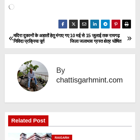
L
o
a
d
मदिरा दुकानों के अहातों हेतु मंगाए गए
10 मई से 15 जुलाई तक रायगढ़
P
निविदा प्रक्रिया पूर्ण
जिला जलाभाव ग्रस्त क्षेत्र घोषित
i
o
n
g
s
…
By
t
chattisgarhmint.com
n
a
v
Related Post
i
RAIGARH