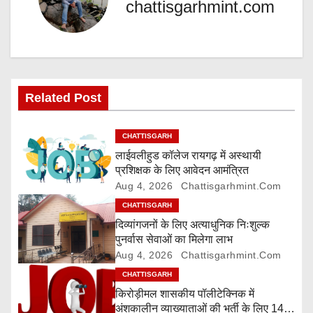
chattisgarhmint.com
n
a
v
Related Post
i
g
CHATTISGARH
लाईवलीहुड कॉलेज रायगढ़ में अस्थायी
a
प्रशिक्षक के लिए आवेदन आमंत्रित
Aug 4, 2026
Chattisgarhmint.com
t
CHATTISGARH
i
दिव्यांगजनों के लिए अत्याधुनिक निःशुल्क
पुनर्वास सेवाओं का मिलेगा लाभ
o
Aug 4, 2026
Chattisgarhmint.com
CHATTISGARH
n
किरोड़ीमल शासकीय पॉलीटेक्निक में
अंशकालीन व्याख्याताओं की भर्ती के लिए 14