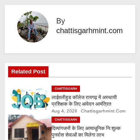
g
s
…
By
t
chattisgarhmint.com
n
a
v
Related Post
i
g
CHATTISGARH
लाईवलीहुड कॉलेज रायगढ़ में अस्थायी
a
प्रशिक्षक के लिए आवेदन आमंत्रित
Aug 4, 2026
Chattisgarhmint.com
t
CHATTISGARH
i
दिव्यांगजनों के लिए अत्याधुनिक निःशुल्क
पुनर्वास सेवाओं का मिलेगा लाभ