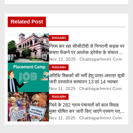
v
i
Related Post
g
RAIGARH
a
निगम कर रहा सीसीटीवी से निगरानी सड़क पर
कचरा फेंकने पर आलोक ड्रेसेस के संचालक
t
पर 5000 रुपए जुर्माना
Nov 12, 2025
Chattisgarhmint.com
i
RAIGARH
अतिथि शिक्षकों की भर्ती हेतु पात्र-अपात्र सूची
o
जारी दस्तावेज सत्यापन 13 एवं 14 नवम्बर
Nov 11, 2025
Chattisgarhmint.com
n
RAIGARH
जिले के 282 ग्राम पंचायतों को बाल विवाह
मुक्त घोषित कर जारी किए जाएंगे प्रमाण पत्र,
दावा-आपत्ति 24 नवम्बर तक
Nov 11, 2025
Chattisgarhmint.com