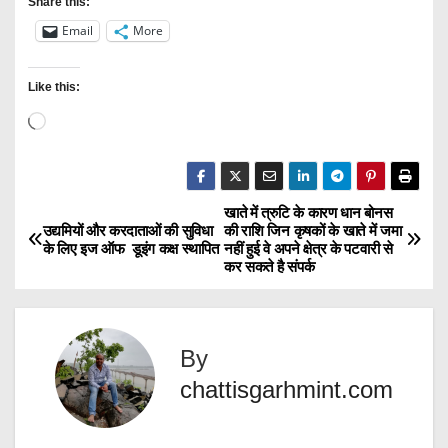
Share this:
Email
More
Like this:
L
o
a
d
खाते में त्रुटि के कारण धान बोनस
P
उद्यमियों और करदाताओं की सुविधा
की राशि जिन कृषकों के खाते में जमा
i
के लिए इज ऑफ डूइंग कक्ष स्थापित
नहीं हुई वे अपने क्षेत्र के पटवारी से
o
n
कर सकते है संपर्क
g
s
…
t
By
n
chattisgarhmint.com
a