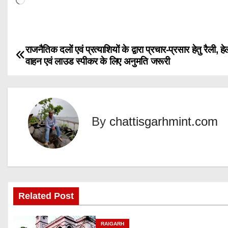
o
a
d
राजनैतिक दलों एवं प्रत्याशियों के द्वारा प्रचार-प्रसार हेतु रैली, हे
P
i
वाहन एवं लाउड स्पीकर के लिए अनुमति जरूरी
n
o
g
s
…
t
By
chattisgarhmint.com
n
a
v
Related Post
i
g
RAIGARH