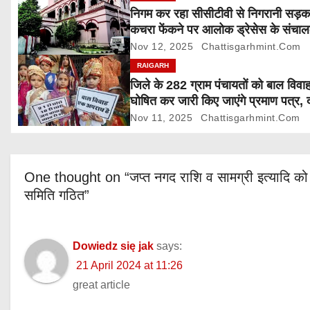
निगम कर रहा सीसीटीवी से निगरानी सड़
a
कचरा फेंकने पर आलोक ड्रेसेस के संचा
5000 रुपए जुर्माना
Nov 12, 2025
Chattisgarhmint.com
t
RAIGARH
i
जिले के 282 ग्राम पंचायतों को बाल विवाह
घोषित कर जारी किए जाएंगे प्रमाण पत्र, 
o
आपत्ति 24 नवम्बर तक
Nov 11, 2025
Chattisgarhmint.com
n
One thought on “जप्त नगद राशि व सामग्री इत्यादि को मु
समिति गठित”
Dowiedz się jak
says:
21 April 2024 at 11:26
great article