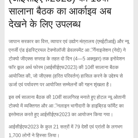
सालाना बैठक का आर्काइव अब
देखने के लिए उपलब्ध
जापान सरकार का वित्त, व्यापार एवं उद्योग मंत्रालय (एमईटीआई) और न्यू
एनर्जी एंड इंडस्ट्रियल टेक्नोलॉजी डेवलपमेंट आॅर्गेनाइजेशन (नेदो) ने
टोक्यो जीएक्स सप्ताह के तहत दो दिन (4—5 अक्तूबर) तक इनोवेशन
फॉर कूल अर्थ फोरम (आईसीईएफ2023) की 10वीं सालाना बैठक
आयोजित की, जो जीएक्स (हरित परिवर्तन) हासिल करने के उद्देश्य से
ऊर्जा एवं पर्यावरण पर आयोजित सम्मेलनों की गहन शृंखला है।
इस वर्ष सालाना बैठक की 10वीं सालगिरह मनाते हुए होटल न्यू ओतानी
टोक्यो में व्यक्तिगत और आॅनलाइन भागीदारी के हाइब्रिड फॉर्मेट का
इस्तेमाल करते हुए आईसीईएफ2023 का आयोजन किया गया।
आईसीईएफ2023 के कुल 21 सत्रों में 79 देशों एवं प्रांतों के लगभग
1,700 लोगों ने हिस्सा लिया।