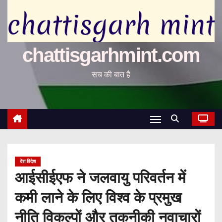
chattisgarhmint.com
सच की बात है
देश विदेश
आईसीईएफ ने जलवायु परिवर्तन में
कमी लाने के लिए विश्व के प्रमुख
नीति विकल्पों और तकनीकी नवाचारों