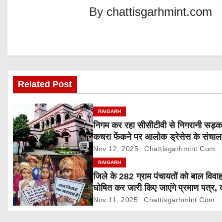
t
By
chattisgarhmint.com
n
a
v
Related Post
i
g
RAIGARH
निगम कर रहा सीसीटीवी से निगरानी सड़
a
कचरा फेंकने पर आलोक ड्रेसेस के संचा
5000 रुपए जुर्माना
Nov 12, 2025
Chattisgarhmint.com
t
RAIGARH
i
जिले के 282 ग्राम पंचायतों को बाल विवाह
घोषित कर जारी किए जाएंगे प्रमाण पत्र, 
o
आपत्ति 24 नवम्बर तक
Nov 11, 2025
Chattisgarhmint.com
n