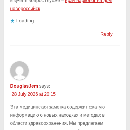
Изучить вопрос глубже –
врач нарколог на дом
новороссийск
Loading...
Reply
DouglasJem
says:
28 July 2026 at 20:15
Эта медицинская заметка содержит сжатую
информацию о новых находках и методах в
области здравоохранения. Мы предлагаем