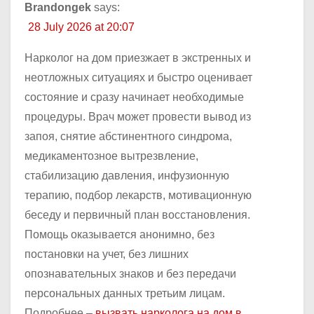
Brandongek
says:
28 July 2026 at 20:07
Нарколог на дом приезжает в экстренных и
неотложных ситуациях и быстро оценивает
состояние и сразу начинает необходимые
процедуры. Врач может провести вывод из
запоя, снятие абстинентного синдрома,
медикаментозное вытрезвление,
стабилизацию давления, инфузионную
терапию, подбор лекарств, мотивационную
беседу и первичный план восстановления.
Помощь оказывается анонимно, без
постановки на учет, без лишних
опознавательных знаков и без передачи
персональных данных третьим лицам.
Подробнее –
вызвать нарколога на дом в