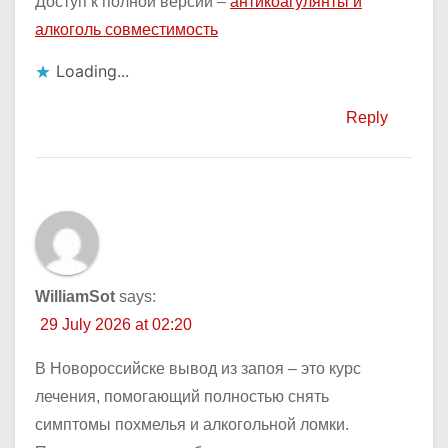
Доступ к полной версии –
антикоагулянты и
алкоголь совместимость
Loading...
Reply
WilliamSot
says:
29 July 2026 at 02:20
В Новороссийске вывод из запоя – это курс
лечения, помогающий полностью снять
симптомы похмелья и алкогольной ломки.