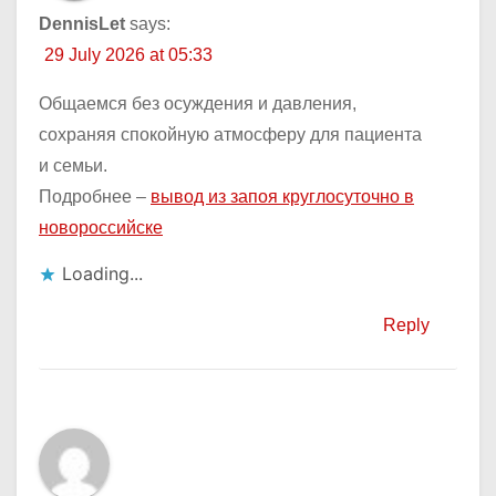
DennisLet
says:
29 July 2026 at 05:33
Общаемся без осуждения и давления,
сохраняя спокойную атмосферу для пациента
и семьи.
Подробнее –
вывод из запоя круглосуточно в
новороссийске
Loading...
Reply