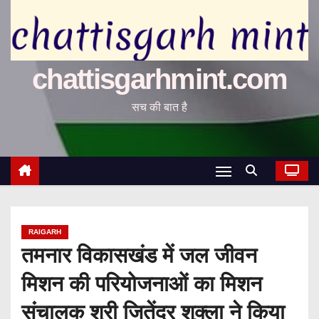
chattisgarhmint.com
सच की बात है
RAIGARH
तमनार विकासखंड में जल जीवन
मिशन की परियोजनाओं का मिशन
संचालक श्री जितेंद्र शुक्ला ने किया