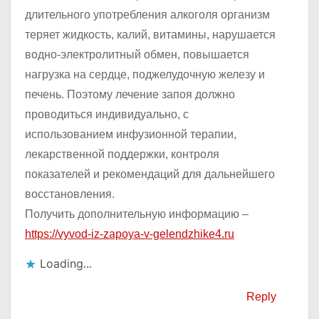
длительного употребления алкоголя организм
теряет жидкость, калий, витамины, нарушается
водно-электролитный обмен, повышается
нагрузка на сердце, поджелудочную железу и
печень. Поэтому лечение запоя должно
проводиться индивидуально, с
использованием инфузионной терапии,
лекарственной поддержки, контроля
показателей и рекомендаций для дальнейшего
восстановления.
Получить дополнительную информацию –
https://vyvod-iz-zapoya-v-gelendzhike4.ru
Loading...
Reply