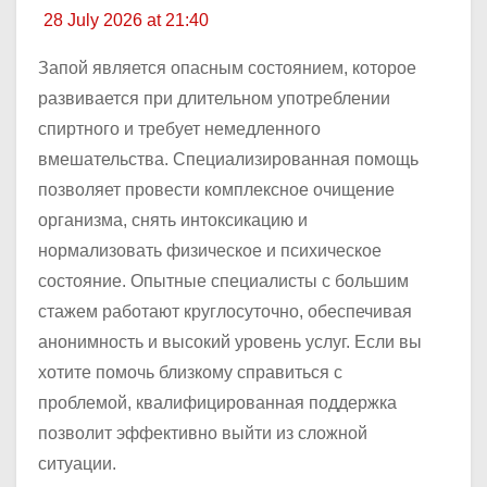
28 July 2026 at 21:40
Запой является опасным состоянием, которое
развивается при длительном употреблении
спиртного и требует немедленного
вмешательства. Специализированная помощь
позволяет провести комплексное очищение
организма, снять интоксикацию и
нормализовать физическое и психическое
состояние. Опытные специалисты с большим
стажем работают круглосуточно, обеспечивая
анонимность и высокий уровень услуг. Если вы
хотите помочь близкому справиться с
проблемой, квалифицированная поддержка
позволит эффективно выйти из сложной
ситуации.