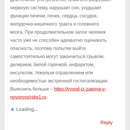
нервную систему, нарушает сон, ухудшает
функции печени, почек, сердца, сосудов,
желудочно-кишечного тракта и головного
мозга. При продолжительном запое человек
часто уже не способен адекватно оценивать
опасность, поэтому попытки выйти
самостоятельно могут закончиться срывом,
делирием, белой горячкой, инфарктом,
инсультом, тяжелым отравлением или
необходимостью экстренной госпитализации.
Выяснить больше –
https://vyvod-iz-zapoya-v-
novorossijske1.ru
Loading...
Reply