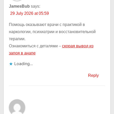
JamesBub
says:
29 July 2026 at 05:59
Помощь оказывают врачи с практикой в
наркологии, психиатрии и восстановительной
терапии.
Ознакомиться с деталями –
скорая вывод из
запоя в анапе
Loading...
Reply