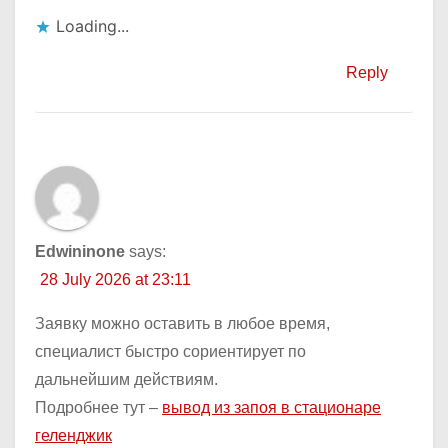
Loading...
Reply
Edwininone
says:
28 July 2026 at 23:11
Заявку можно оставить в любое время,
специалист быстро сориентирует по
дальнейшим действиям.
Подробнее тут –
вывод из запоя в стационаре
геленджик