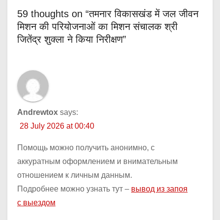
59 thoughts on “तमनार विकासखंड में जल जीवन
मिशन की परियोजनाओं का मिशन संचालक श्री
जितेंद्र शुक्ला ने किया निरीक्षण”
Andrewtox
says:
28 July 2026 at 00:40
Помощь можно получить анонимно, с
аккуратным оформлением и внимательным
отношением к личным данным.
Подробнее можно узнать тут –
вывод из запоя
с выездом