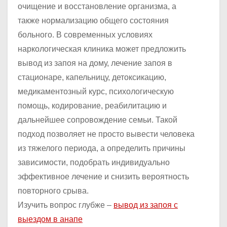
очищение и восстановление организма, а
также нормализацию общего состояния
больного. В современных условиях
наркологическая клиника может предложить
вывод из запоя на дому, лечение запоя в
стационаре, капельницу, детоксикацию,
медикаментозный курс, психологическую
помощь, кодирование, реабилитацию и
дальнейшее сопровождение семьи. Такой
подход позволяет не просто вывести человека
из тяжелого периода, а определить причины
зависимости, подобрать индивидуально
эффективное лечение и снизить вероятность
повторного срыва.
Изучить вопрос глубже –
вывод из запоя с
выездом в анапе