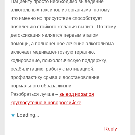
Пациенту просто необходимо выведение
алкогольных токсинов из организма, потому
что именно их присутствие способствует
появлению стойкого желания выпить. Поэтому
детоксикация является первым этапом
помощи, а полноценное лечение алкоголизма
включает медикаментозную терапию,
кодирование, психологическую поддержку,
реабилитацию, работу с мотивацией,
профилактику срыва и восстановление
нормального образа жизни.
Разобраться лучше –
вывод из запоя
круглосуточно в новороссийске
Loading...
Reply