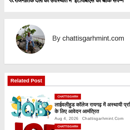
राजनीतिक दलों की उपस्थिति में ईटीपीबीएस की बैठक संपन्न
i
n
o
g
s
…
t
By
chattisgarhmint.com
n
a
v
Related Post
i
g
CHATTISGARH
लाईवलीहुड कॉलेज रायगढ़ में अस्थायी प्र
a
के लिए आवेदन आमंत्रित
Aug 4, 2026
Chattisgarhmint.com
t
CHATTISGARH