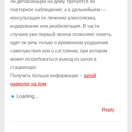
ли детоксикации на дому, требуется ли
повторное наблюдение, а в дальнейшем —
консультация по лечению алкоголизма,
кодирование или реабилитация. В части
случаев уже первый звонок позволяет понять,
идет ли речь только о временном ухудшении
самочувствия или о состоянии, при котором
может потребоваться вывод из запоя в
стационаре.
Получить больше информации –
запой
нарколог на дом
Loading...
Reply