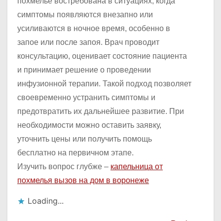
похмелье востребована в ситуациях, когда
симптомы появляются внезапно или
усиливаются в ночное время, особенно в
запое или после запоя. Врач проводит
консультацию, оценивает состояние пациента
и принимает решение о проведении
инфузионной терапии. Такой подход позволяет
своевременно устранить симптомы и
предотвратить их дальнейшее развитие. При
необходимости можно оставить заявку,
уточнить цены или получить помощь
бесплатно на первичном этапе.
Изучить вопрос глубже –
капельница от
похмелья вызов на дом в воронеже
Loading...