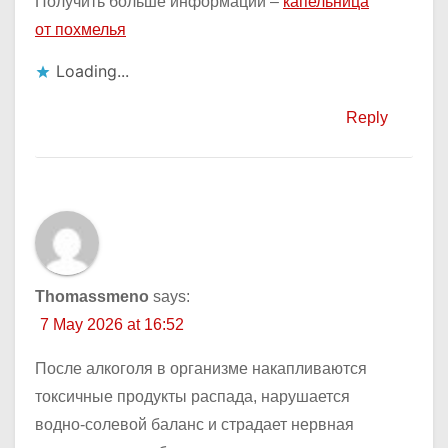
Получить больше информации –
капельница
от похмелья
Loading...
Reply
Thomassmeno
says:
7 May 2026 at 16:52
После алкоголя в организме накапливаются
токсичные продукты распада, нарушается
водно-солевой баланс и страдает нервная