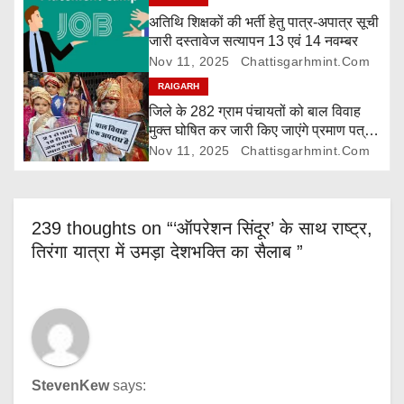
i
अतिथि शिक्षकों की भर्ती हेतु पात्र-अपात्र सूची
जारी दस्तावेज सत्यापन 13 एवं 14 नवम्बर
o
Nov 11, 2025
Chattisgarhmint.com
RAIGARH
n
जिले के 282 ग्राम पंचायतों को बाल विवाह
मुक्त घोषित कर जारी किए जाएंगे प्रमाण पत्र,
दावा-आपत्ति 24 नवम्बर तक
Nov 11, 2025
Chattisgarhmint.com
239 thoughts on “‘ऑपरेशन सिंदूर’ के साथ राष्ट्र,
तिरंगा यात्रा में उमड़ा देशभक्ति का सैलाब ”
StevenKew
says: