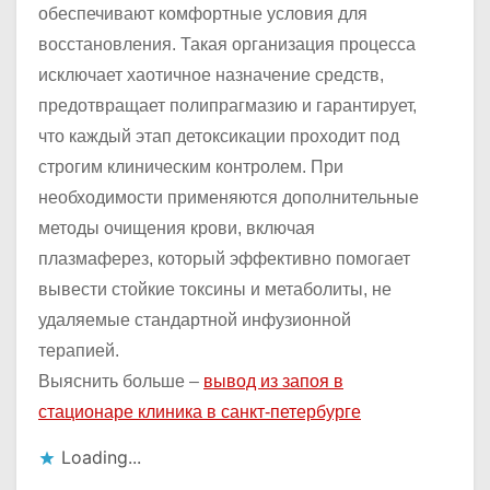
обеспечивают комфортные условия для
восстановления. Такая организация процесса
исключает хаотичное назначение средств,
предотвращает полипрагмазию и гарантирует,
что каждый этап детоксикации проходит под
строгим клиническим контролем. При
необходимости применяются дополнительные
методы очищения крови, включая
плазмаферез, который эффективно помогает
вывести стойкие токсины и метаболиты, не
удаляемые стандартной инфузионной
терапией.
Выяснить больше –
вывод из запоя в
стационаре клиника в санкт-петербурге
Loading...