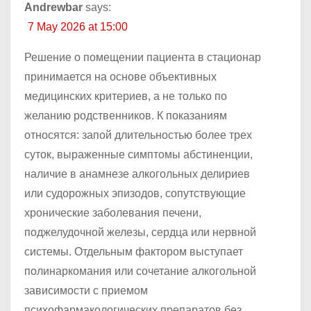
Andrewbar
says:
7 May 2026 at 15:00
Решение о помещении пациента в стационар
принимается на основе объективных
медицинских критериев, а не только по
желанию родственников. К показаниям
относятся: запой длительностью более трех
суток, выраженные симптомы абстиненции,
наличие в анамнезе алкогольных делириев
или судорожных эпизодов, сопутствующие
хронические заболевания печени,
поджелудочной железы, сердца или нервной
системы. Отдельным фактором выступает
полинаркомания или сочетание алкогольной
зависимости с приемом
психофармакологических препаратов без