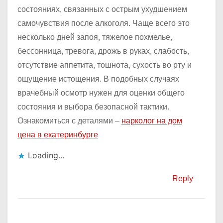
состояниях, связанных с острым ухудшением
самочувствия после алкоголя. Чаще всего это
несколько дней запоя, тяжелое похмелье,
бессонница, тревога, дрожь в руках, слабость,
отсутствие аппетита, тошнота, сухость во рту и
ощущение истощения. В подобных случаях
врачебный осмотр нужен для оценки общего
состояния и выбора безопасной тактики.
Ознакомиться с деталями –
нарколог на дом
цена в екатеринбурге
Loading...
Reply