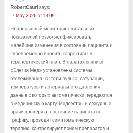
RobertCaurl
says:
7 May 2026 at 18:09
Непрерывный мониторинг витальных
показателей позволяет фиксировать
малейшие изменения в состоянии пациента и
своевременно вносить коррективы в
терапевтический план. В палатах клиники
«Элегия Мед» установлены системы
отслеживания частоты пульса, сатурации,
температуры и артериального давления,
данные с которых автоматически передаются
в медицинскую карту. Медсестры и дежурные
врачи проверяют состояние пациента по
графику, проводят симптоматическую
терапию, контролируют прием препаратов и