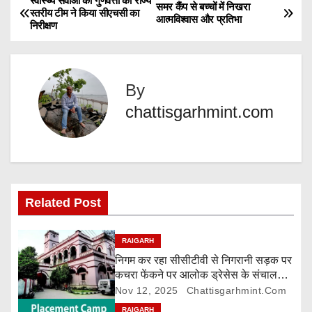
स्वास्थ्य सेवाओं की गुणवत्ता का राज्य
P
समर कैंप से बच्चों में निखरा
स्तरीय टीम ने किया सीएचसी का
i
आत्मविश्वास और प्रतिभा
निरीक्षण
o
n
g
s
…
By
t
chattisgarhmint.com
n
a
v
Related Post
i
g
RAIGARH
निगम कर रहा सीसीटीवी से निगरानी सड़क पर
a
कचरा फेंकने पर आलोक ड्रेसेस के संचालक
पर 5000 रुपए जुर्माना
Nov 12, 2025
Chattisgarhmint.com
t
RAIGARH