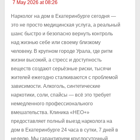
7 May 2026 at 08:26
Нарколог на дом в Екатеринбурге сегодня —
это не просто медицинская услуга, а реальный
шанс быстро и безопасно вернуть контроль
над жизнью себе или своему близкому
человеку. В крупном городе Урала, где ритм
жизни высокий, а стресс и доступность
веществ создают серьёзные риски, тысячи
жителей ежегодно сталкиваются с проблемой
зависимости. Алкоголь, синтетические
наркотики, соли, спайсы — всё это требует
немедленного профессионального
вмешательства. Клиника «НЕО+»
предоставляет полный выезд нарколога на
дом в Екатеринбурге 24 часа в сутки, 7 дней в
неделю. Мы гарантируем круглосуточный