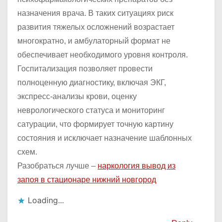
назначения врача. В таких ситуациях риск
развития тяжелых осложнений возрастает
многократно, и амбулаторный формат не
обеспечивает необходимого уровня контроля.
Госпитализация позволяет провести
полноценную диагностику, включая ЭКГ,
экспресс-анализы крови, оценку
неврологического статуса и мониторинг
сатурации, что формирует точную картину
состояния и исключает назначение шаблонных
схем.
Разобраться лучше –
наркология вывод из
запоя в стационаре нижний новгород
Loading...