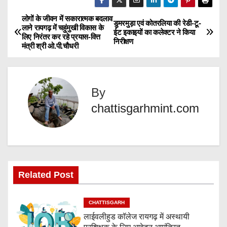
d
लोगों के जीवन में सकारात्मक बदलाव
P
डुमरमुड़ा एवं कोतरलिया की रेडी-टू-
लाने रायगढ़ में चहुंमुखी विकास के
i
ईट इकाइयों का कलेक्टर ने किया
लिए निरंतर कर रहे प्रयास-वित्त
o
निरीक्षण
n
मंत्री श्री ओ.पी.चौधरी
g
s
…
t
By
n
chattisgarhmint.com
a
v
i
Related Post
g
CHATTISGARH
a
लाईवलीहुड कॉलेज रायगढ़ में अस्थायी