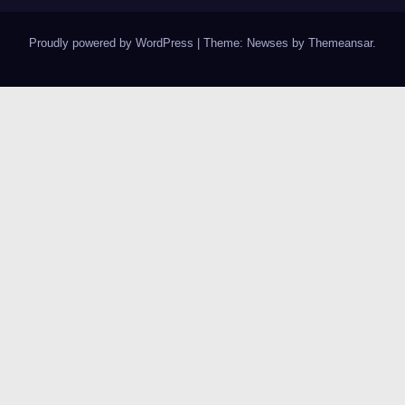
Proudly powered by WordPress
|
Theme:
Newses
by
Themeansar
.