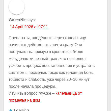
WalterNit
says:
14 April 2026 at 07:11
Препараты, введённые через капельницу,
начинают действовать почти сразу. Они
поступают напрямую в кровоток, обходя
желудочно-кишечный тракт, что позволяет
ускорить процесс восстановления и устранить
симптомы похмелья, такие как головная боль,
тошнота и слабость, уже через 20–30 минут
после начала процедуры.
Изучить вопрос глубже –
капельница от
похмелья на дом
Loading...