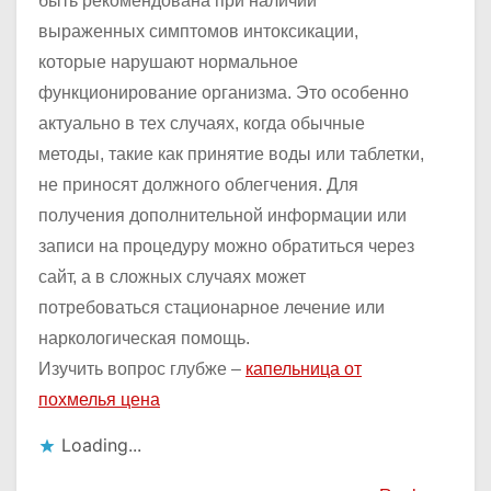
быть рекомендована при наличии
выраженных симптомов интоксикации,
которые нарушают нормальное
функционирование организма. Это особенно
актуально в тех случаях, когда обычные
методы, такие как принятие воды или таблетки,
не приносят должного облегчения. Для
получения дополнительной информации или
записи на процедуру можно обратиться через
сайт, а в сложных случаях может
потребоваться стационарное лечение или
наркологическая помощь.
Изучить вопрос глубже –
капельница от
похмелья цена
Loading...