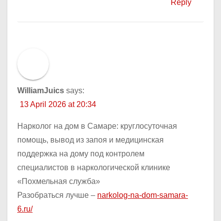
Reply
WilliamJuics
says:
13 April 2026 at 20:34
Нарколог на дом в Самаре: круглосуточная
помощь, вывод из запоя и медицинская
поддержка на дому под контролем
специалистов в наркологической клинике
«Похмельная служба»
Разобраться лучше –
narkolog-na-dom-samara-
6.ru/