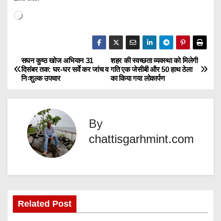
L
o
a
d
सघन कुष्ठ खोज अभियान 31
शहर की स्वच्छता व्यवस्था को मिलेगी
P
दिसंबर तक: घर-घर सर्वे कर जांच व
गति एक जेसीबी और 50 हाथ ठेला
i
निःशुल्क उपचार
का किया गया लोकार्पण
o
n
g
s
…
By
t
chattisgarhmint.com
n
a
v
Related Post
i