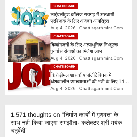
g
CHATTISGARH
लाईवलीहुड कॉलेज रायगढ़ में अस्थायी
a
प्रशिक्षक के लिए आवेदन आमंत्रित
Aug 4, 2026
Chattisgarhmint.com
t
CHATTISGARH
i
दिव्यांगजनों के लिए अत्याधुनिक निःशुल्क
पुनर्वास सेवाओं का मिलेगा लाभ
o
Aug 4, 2026
Chattisgarhmint.com
CHATTISGARH
n
किरोड़ीमल शासकीय पॉलीटेक्निक में
अंशकालीन व्याख्याताओं की भर्ती के लिए 14
अगस्त तक आवेदन आमंत्रित
Aug 4, 2026
Chattisgarhmint.com
1,571 thoughts on “निर्माण कार्यों में गुणवत्ता के
साथ नहीं किया जाएगा समझौता- कलेक्टर श्री मयंक
चतुर्वेदी”