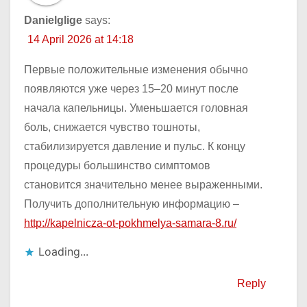
Danielglige
says:
14 April 2026 at 14:18
Первые положительные изменения обычно
появляются уже через 15–20 минут после
начала капельницы. Уменьшается головная
боль, снижается чувство тошноты,
стабилизируется давление и пульс. К концу
процедуры большинство симптомов
становится значительно менее выраженными.
Получить дополнительную информацию –
http://kapelnicza-ot-pokhmelya-samara-8.ru/
Loading...
Reply