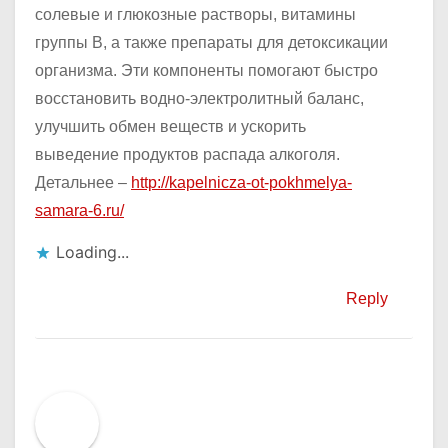
солевые и глюкозные растворы, витамины
группы B, а также препараты для детоксикации
организма. Эти компоненты помогают быстро
восстановить водно-электролитный баланс,
улучшить обмен веществ и ускорить
выведение продуктов распада алкоголя.
Детальнее –
http://kapelnicza-ot-pokhmelya-
samara-6.ru/
Loading...
Reply