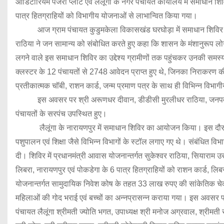
ऑडिटोरियम पंजरी प्लांट एवं लैलूंगा के नगर पंचायत कार्यालय में समाधा
पात्र हितग्राहियों को विभागीय योजनाओं से लाभान्वित किया गया।
आज ग्राम पंचायत कुडुमकेला विकासखंड घरघोड़ा में समाधान शिविर का 
राठिया ने जन सामान्य को संबोधित करते हुए कहा कि शासन के मंशानुरूप लोग
लगने वाले इस समाधान शिविर का उद्देश्य ग्रामीणों तक पहुंचकर उनकी समस्य
क्लस्टर के 12 पंचायतों से 2748 आवेदन प्राप्त हुए थे, जिनका निराकरण क
प्रतीकात्मक चॉबी, राशन कार्ड, जन्म प्रमाण पत्र के साथ ही विभिन्न विभ
इस अवसर पर श्री अरूणधर दीवान, डीडीसी मुरलीधर राठिया, जनपद अध्यक
पंचायतों के सरपंच उपस्थित हुए।
लैलूंगा के नारायणपुर में समाधान शिविर का आयोजन किया। इस दौरान राजस्
पशुपालन एवं शिक्षा जैसे विभिन्न विभागों के स्टॉल लगाए गए थे। संबंधित 
दी। शिविर में प्रधानमंत्री आवास योजनान्तर्गत सुकेश्वर राठिया, सियारा
लिबरा, नारायणपुर एवं पोकडेगा के 6 पात्र हितग्राहियों को राशन कार्ड, लि
योजनान्तर्गत सामुदायिक निवेश कोष के तहत 33 लाख रुपए की सांकेतिक चेक
महिलाओं की गोद भराई एवं बच्चों का अन्नप्रासन्न कराया गया। इस अवसर पर प
पंचायत लैलूंगा श्रीमती ज्योति भगत, उपाध्यक्ष श्री मनोज अग्रवाल, श्रीमत