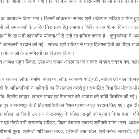
न शिविर का आयोजन किया गया। शिविर में आवेदनों के निराकरण की जानकारी प्रदान
आयोजन किया गया। जिसमें लोकसभा सांसद श्री राधेश्याम राठिया शामिल हुए
ों की समस्याओं के त्वरित निराकरण हेतु समाधान शिविर का आयोजन किया जा रहा है।
ाओं के साथ ही शासकीय योजनाओं से उन्हें लाभान्वित करना है। कुडुमकेला में आय
ी जानकारी प्रदान की गई। सांसद श्री राठिया ने पात्र हितग्राहियों को पीएम आ
ागीय योजनाओं के सामग्रियों का वितरण किया।
्ष सहुन पैंकरा, उपाध्यक्ष संजय अग्रवाल एवं समस्त जनपद सदस्य गण, क्लस
व, लोक निर्माण, स्वास्थ्य, लोक स्वास्थ्य यांत्रिकी, महिला एवं बाल विकास, 
विभागों के अधिकारियों ने आवेदनों का निराकरण करते हुए संचालित विभागीय योजनाओ
म उरांव, दिलीप लोहार, लोचन यादव एवं पिताम्बर को आवास की चॉबी वितरित की गई।
बरा एवं नारायणपुर के 6 हितग्राहियों को पेंशन प्रमाण-पत्र प्रदान किए गए। इस दौ
 महिला संजीवनी उप संघ नारायणपुर के महिला समूहों को प्रदान किया गया। मौके
ूर्व मंत्री श्री सत्यानंद राठिया, जिला पंचायत सदस्य श्रीमती शांता भगत, अध्य
ी सौभागी गुप्ता, श्रीमती शशिकला यादव, श्रीमती उमा पटेल, श्री मनोज सतपथी, श्