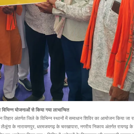
े विभिन्न योजनाओं से किया गया लाभान्वित
िहार अंतर्गत जिले के विभिन्न स्थानों में समाधान शिविर का आयोजन किया जा र
, लैलूंगा के नारायणपुर, धरमजयगढ़ के चरखापारा, नगरीय निकाय अंतर्गत रायगढ़ के