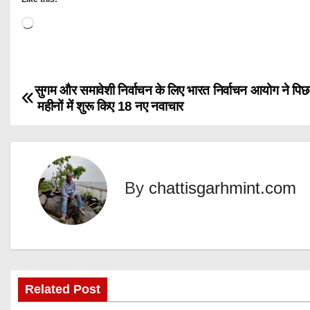
L
o
a
d
सुगम और समावेशी निर्वाचन के लिए भारत निर्वाचन आयोग ने पिछ
P
i
महीनों में शुरू किए 18 नए नवाचार
n
o
g
s
…
t
By
chattisgarhmint.com
n
a
v
Related Post
i