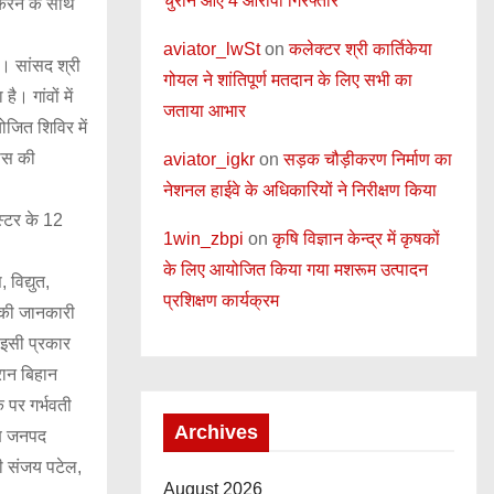
चुराने आए 4 आरोपी गिरफ्तार
 करने के साथ
aviator_lwSt
on
कलेक्टर श्री कार्तिकेया
। सांसद श्री
गोयल ने शांतिपूर्ण मतदान के लिए सभी का
 गांवों में
जताया आभार
ोजित शिविर में
वास की
aviator_igkr
on
सड़क चौड़ीकरण निर्माण का
नेशनल हाईवे के अधिकारियों ने निरीक्षण किया
्टर के 12
1win_zbpi
on
कृषि विज्ञान केन्द्र में कृषकों
के लिए आयोजित किया गया मशरूम उत्पादन
विद्युत,
प्रशिक्षण कार्यक्रम
ं की जानकारी
 इसी प्रकार
रान बिहान
 पर गर्भवती
Archives
क्ष जनपद
री संजय पटेल,
August 2026