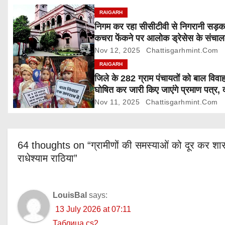
g
RAIGARH
निगम कर रहा सीसीटीवी से निगरानी सड़
a
कचरा फेंकने पर आलोक ड्रेसेस के संचा
5000 रुपए जुर्माना
Nov 12, 2025
Chattisgarhmint.com
t
RAIGARH
i
जिले के 282 ग्राम पंचायतों को बाल विवाह
घोषित कर जारी किए जाएंगे प्रमाण पत्र, 
o
आपत्ति 24 नवम्बर तक
Nov 11, 2025
Chattisgarhmint.com
n
64 thoughts on “ग्रामीणों की समस्याओं को दूर कर शास
राधेश्याम राठिया”
LouisBal
says:
13 July 2026 at 07:11
Таблица cs2