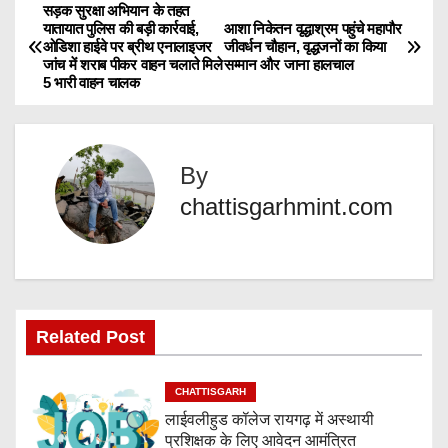
d
सड़क सुरक्षा अभियान के तहत
P
यातायात पुलिस की बड़ी कार्रवाई,
आशा निकेतन वृद्धाश्रम पहुंचे महापौर
i
ओडिशा हाईवे पर ब्रीथ एनालाइजर
जीवर्धन चौहान, वृद्धजनों का किया
o
n
जांच में शराब पीकर वाहन चलाते मिले
सम्मान और जाना हालचाल
5 भारी वाहन चालक
g
s
…
t
By
n
chattisgarhmint.com
a
v
i
Related Post
g
a
CHATTISGARH
लाईवलीहुड कॉलेज रायगढ़ में अस्थायी
t
प्रशिक्षक के लिए आवेदन आमंत्रित