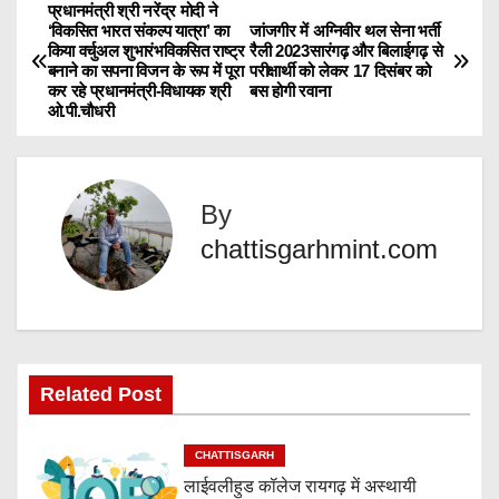
d
प्रधानमंत्री श्री नरेंद्र मोदी ने
P
‘विकसित भारत संकल्प यात्रा’ का
जांजगीर में अग्निवीर थल सेना भर्ती
i
किया वर्चुअल शुभारंभविकसित राष्ट्र
रैली 2023सारंगढ़ और बिलाईगढ़ से
o
n
बनाने का सपना विजन के रूप में पूरा
परीक्षार्थी को लेकर 17 दिसंबर को
कर रहे प्रधानमंत्री-विधायक श्री
बस होगी रवाना
g
s
ओ.पी.चौधरी
…
t
n
By
chattisgarhmint.com
a
v
i
g
Related Post
a
CHATTISGARH
t
लाईवलीहुड कॉलेज रायगढ़ में अस्थायी