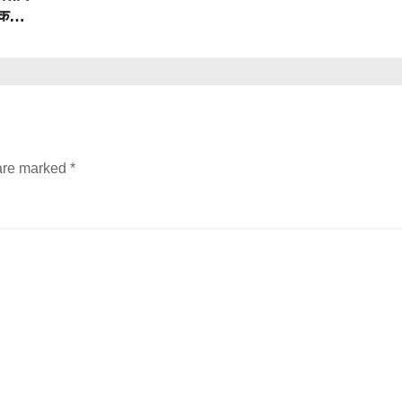
तक
 are marked
*