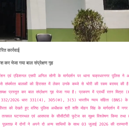
वरित
कार्रवाई
ेश
कर
भेजा
गया
बाल
संप्रेक्षण
गृह
्देशन एवं एडिशनल एसपी अनिल सोनी के मार्गदर्शन पर थाना चक्रधरनगर पुलिस ने आ
से संघर्षरत बालकों को हिरासत में लेकर उनके कब्जे से चोरी की रकम बरामद की है
क्ष प्रस्तुत कर बाल संप्रेक्षण गृह भेजा गया है। प्रकरण में प्रार्थी रतन मित्रा (
रमांक 332/2026 धारा 331(4), 305(क), 3(5) भारतीय न्याय संहिता (BNS) के
ीरता को देखते हुए वरिष्ठ पुलिस अधीक्षक श्री शशि मोहन सिंह के मार्गदर्शन में नगर
े तत्काल घटनास्थल एवं आसपास के सीसीटीवी फुटेज का सूक्ष्म विश्लेषण किया तथा 
 पूछताछ में दोनों ने अपने दो अन्य साथियों के साथ 03 जुलाई 2026 की दरम्यानी 