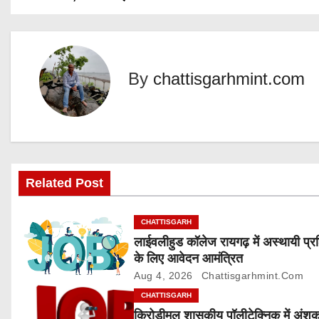
n
o
g
s
…
t
By
chattisgarhmint.com
n
a
v
Related Post
i
g
CHATTISGARH
लाईवलीहुड कॉलेज रायगढ़ में अस्थायी प्र
a
के लिए आवेदन आमंत्रित
Aug 4, 2026
Chattisgarhmint.com
t
CHATTISGARH
i
किरोड़ीमल शासकीय पॉलीटेक्निक में अंश