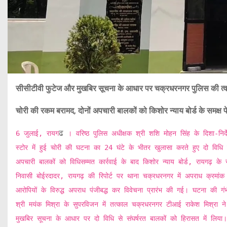
सीसीटीवी
फुटेज
और
मुखबिर
सूचना
के
आधार
पर
चक्रधरनगर
पुलिस
की
त्
चोरी
की
रकम
बरामद
,
दोनों
अपचारी
बालकों
को
किशोर
न्याय
बोर्ड
के
समक्ष
प
ढ
6 जुलाई, रायग
। वरिष्ठ पुलिस अधीक्षक श्री शशि मोहन सिंह के दिशा-निर
स्टोर में हुई चोरी की घटना का 24 घंटे के भीतर खुलासा करते हुए दो विधि 
अपचारी बालकों को विधिसम्मत कार्रवाई के बाद किशोर न्याय बोर्ड, रायगढ़ के सम
निवासी बोईरदादर, रायगढ़ की रिपोर्ट पर थाना चक्रधरनगर में अपराध क्
आरोपियों के विरुद्ध अपराध पंजीबद्ध कर विवेचना प्रारंभ की गई। घटना की गंभ
श्री मयंक मिश्रा के सुपरविजन में तत्काल चक्रधरनगर टीआई राकेश मिश्रा न
मुखबिर सूचना के आधार पर दो विधि से संघर्षरत बालकों को हिरासत में लिया।