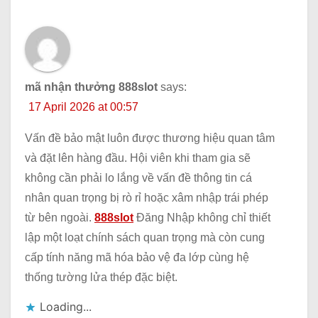
mã nhận thưởng 888slot
says:
17 April 2026 at 00:57
Vấn đề bảo mật luôn được thương hiệu quan tâm
và đặt lên hàng đầu. Hội viên khi tham gia sẽ
không cần phải lo lắng về vấn đề thông tin cá
nhân quan trọng bị rò rỉ hoặc xâm nhập trái phép
từ bên ngoài.
888slot
Đăng Nhập không chỉ thiết
lập một loạt chính sách quan trọng mà còn cung
cấp tính năng mã hóa bảo vệ đa lớp cùng hệ
thống tường lửa thép đặc biệt.
Loading...