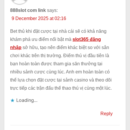
888slot com link
says:
9 December 2025 at 02:16
Bet thủ khi đặt cược tại nhà cái sẽ có khả năng
khám phá ưu điểm nổi bật mà
slot365 đăng
nhập
sở hữu, tạo nên điểm khác biệt so với sân
chơi khác trên thị trường. Điểm thú vị đầu tiên là
bạn hoàn toàn được tham gia săn thưởng tại
nhiều sảnh cược cùng lúc. Anh em hoàn toàn có
thể lựa chọn đặt cược tại sảnh casino và theo dõi
trực tiếp các trận đấu thể thao thú vị cùng một lúc.
Loading...
Reply