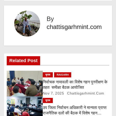
s
…
t
By
n
chattisgarhmint.com
a
v
i
Related Post
g
चुनाव
RAIGARH
a
निर्वाचक नामावली का विशेष गहन पुनरीक्षण के
तहत समीक्षा बैठक आयोजित
t
Nov 7, 2025
Chattisgarhmint.com
i
चुनाव
उप जिला निर्वाचन अधिकारी ने मान्यता प्राप्त
o
राजनैतिक दलों की बैठक में विशेष गहन