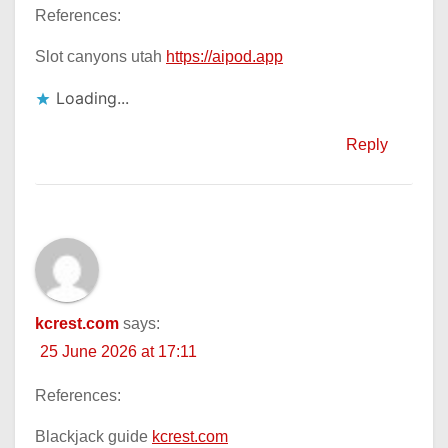
References:
Slot canyons utah
https://aipod.app
Loading...
Reply
kcrest.com
says:
25 June 2026 at 17:11
References:
Blackjack guide
kcrest.com