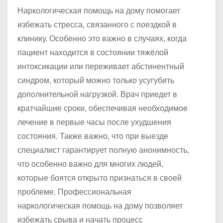
Наркологическая помощь на дому помогает
избежать стресса, связанного с поездкой в
клинику. Особенно это важно в случаях, когда
пациент находится в состоянии тяжёлой
интоксикации или переживает абстинентный
синдром, который можно только усугубить
дополнительной нагрузкой. Врач приедет в
кратчайшие сроки, обеспечивая необходимое
лечение в первые часы после ухудшения
состояния. Также важно, что при выезде
специалист гарантирует полную анонимность,
что особенно важно для многих людей,
которые боятся открыто признаться в своей
проблеме. Профессиональная
наркологическая помощь на дому позволяет
избежать срыва и начать процесс