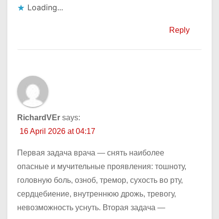
Loading...
Reply
RichardVEr
says:
16 April 2026 at 04:17
Первая задача врача — снять наиболее
опасные и мучительные проявления: тошноту,
головную боль, озноб, тремор, сухость во рту,
сердцебиение, внутреннюю дрожь, тревогу,
невозможность уснуть. Вторая задача —