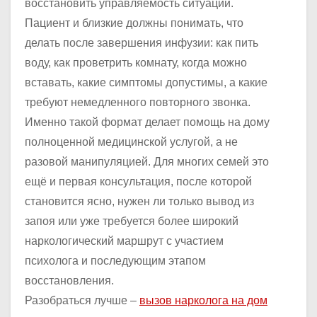
восстановить управляемость ситуации.
Пациент и близкие должны понимать, что
делать после завершения инфузии: как пить
воду, как проветрить комнату, когда можно
вставать, какие симптомы допустимы, а какие
требуют немедленного повторного звонка.
Именно такой формат делает помощь на дому
полноценной медицинской услугой, а не
разовой манипуляцией. Для многих семей это
ещё и первая консультация, после которой
становится ясно, нужен ли только вывод из
запоя или уже требуется более широкий
наркологический маршрут с участием
психолога и последующим этапом
восстановления.
Разобраться лучше –
вызов нарколога на дом