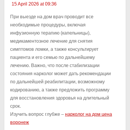
15 April 2026 at 09:36
При выезде на дом врач проводит все
необходимые процедуры, включая
инфузионную терапию (капельницы),
медикаментозное лечение для снятия
симптомов ломки, а также консультирует
пациента и его семью по дальнейшему
лечению. Важно, что после стабилизации
состояния нарколог может дать рекомендации
по дальнейшей реабилитации, возможному
кодированию, а также предложить программу
для восстановления здоровья на длительный
срок.
Изучить вопрос глубже –
нарколог на дом цена
воронеж