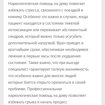
Наркологическая помощь на дому помогает
избежать стресса, связанного с поездкой в
клинику. Особенно это важно в случаях, когда
пациент находится в состоянии тяжёлой
интоксикации или переживает абстинентный
синдром, который можно только усугубить
дополнительной нагрузкой. Врач приедет в
кратчайшие сроки, обеспечивая необходимое
лечение в первые часы после ухудшения
состояния. Также важно, что при выезде
специалист гарантирует полную анонимность,
что особенно важно для многих людей,
которые боятся открыто признаться в своей
проблеме. Профессиональная
наркологическая помощь на дому позволяет
избежать срыва и начать процесс