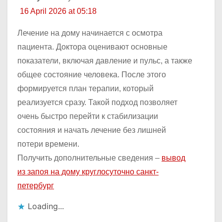
16 April 2026 at 05:18
Лечение на дому начинается с осмотра
пациента. Доктора оценивают основные
показатели, включая давление и пульс, а также
общее состояние человека. После этого
формируется план терапии, который
реализуется сразу. Такой подход позволяет
очень быстро перейти к стабилизации
состояния и начать лечение без лишней
потери времени.
Получить дополнительные сведения –
вывод
из запоя на дому круглосуточно санкт-
петербург
Loading...