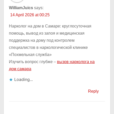
WilliamJuics
says:
14 April 2026 at 00:25
Нарколог на дом в Самаре: круглосуточная
помощь, вывод из запоя и медицинская
поддержка на дому под контролем
специалистов в наркологической клинике
«Похмельная служба»
Изучить вопрос глубже –
вызов нарколога на
дом самара
Loading...
Reply