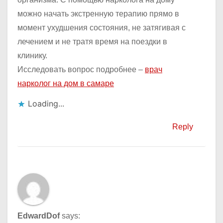
можно начать экстренную терапию прямо в
момент ухудшения состояния, не затягивая с
лечением и не тратя время на поездки в
клинику.
Исследовать вопрос подробнее –
врач
нарколог на дом в самаре
Loading...
Reply
EdwardDof
says: