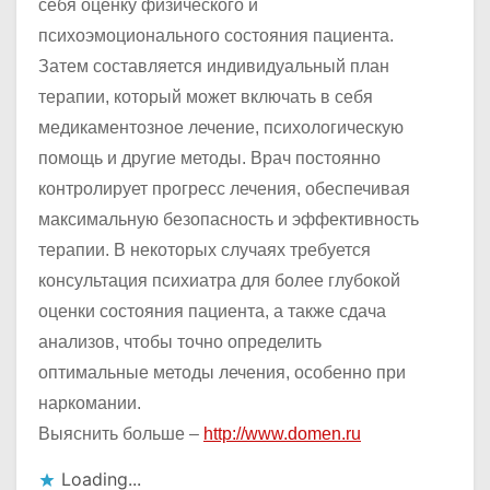
себя оценку физического и
психоэмоционального состояния пациента.
Затем составляется индивидуальный план
терапии, который может включать в себя
медикаментозное лечение, психологическую
помощь и другие методы. Врач постоянно
контролирует прогресс лечения, обеспечивая
максимальную безопасность и эффективность
терапии. В некоторых случаях требуется
консультация психиатра для более глубокой
оценки состояния пациента, а также сдача
анализов, чтобы точно определить
оптимальные методы лечения, особенно при
наркомании.
Выяснить больше –
http://www.domen.ru
Loading...