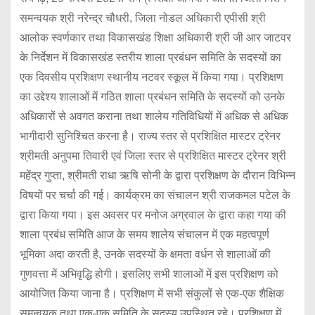
समन्वयक श्री नरेन्द्र चौधरी, जिला नोडल अधिकारी एपीसी श्री
आलोक स्वर्णकार तथा विकासखंड शिक्षा अधिकारी श्री जी आर जाटवर
के निर्देशन में विकासखंड स्तरीय शाला प्रबंधन समिति के सदस्यों का
एक दिवसीय प्रशिक्षण स्थानीय नटवर स्कूल में किया गया। प्रशिक्षण
का उद्देश्य शालाओं में गठित शाला प्रबंधन समिति के सदस्यों को उनके
अधिकारों से अवगत कराना तथा शालेय गतिविधियों में अधिक से अधिक
भागीदारी सुनिश्चित करना है। राज्य स्तर से प्रशिक्षित मास्टर ट्रेनर
श्रीमती अनुपमा तिवारी एवं जिला स्तर से प्रशिक्षित मास्टर ट्रेनर श्री
महेंद्र गुप्ता, श्रीमती राधा ऋषि सोनी के द्वारा प्रशिक्षण के दौरान विभिन्न
विषयों पर चर्चा की गई। कार्यक्रम का संचालन श्री राजकमल पटेल के
द्वारा किया गया। इस अवसर पर मनोज अग्रवाल के द्वारा कहा गया की
शाला प्रबंध समिति आज के समय शालेय संचालन में एक महत्वपूर्ण
भूमिका अदा करती है, उनके सदस्यों के क्षमता वर्धन से शालाओं की
गुणवत्ता में अभिवृद्धि होगी। इसलिए सभी शालाओं में इस प्रशिक्षण को
आयोजित किया जाना है। प्रशिक्षण में सभी संकुलों से एक-एक शैक्षिक
समन्वयक तथा एक-एक समिति के सदस्य उपस्थित रहे। प्रशिक्षण में