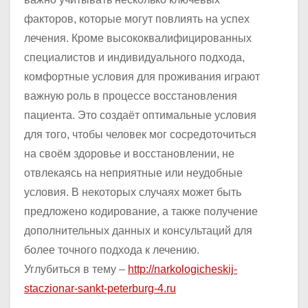
факторов, которые могут повлиять на успех
лечения. Кроме высококвалифицированных
специалистов и индивидуального подхода,
комфортные условия для проживания играют
важную роль в процессе восстановления
пациента. Это создаёт оптимальные условия
для того, чтобы человек мог сосредоточиться
на своём здоровье и восстановлении, не
отвлекаясь на неприятные или неудобные
условия. В некоторых случаях может быть
предложено кодирование, а также получение
дополнительных данных и консультаций для
более точного подхода к лечению.
Углубиться в тему –
http://narkologicheskij-
staczionar-sankt-peterburg-4.ru