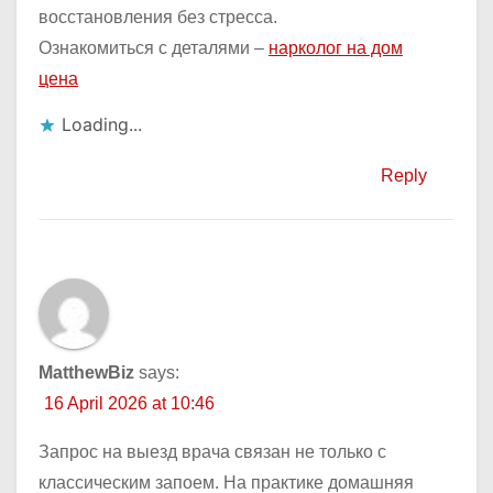
восстановления без стресса.
Ознакомиться с деталями –
нарколог на дом
цена
Loading...
Reply
MatthewBiz
says:
16 April 2026 at 10:46
Запрос на выезд врача связан не только с
классическим запоем. На практике домашняя