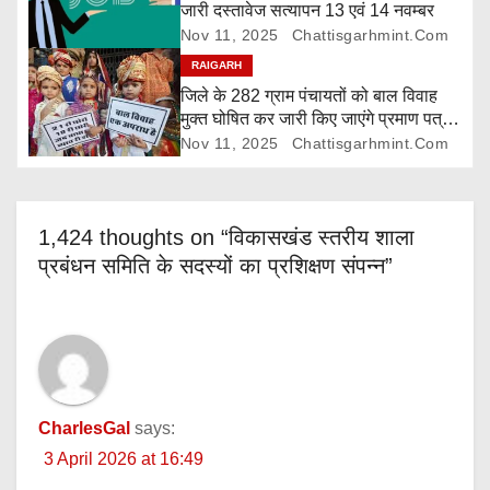
o
जारी दस्तावेज सत्यापन 13 एवं 14 नवम्बर
Nov 11, 2025
Chattisgarhmint.com
n
RAIGARH
जिले के 282 ग्राम पंचायतों को बाल विवाह
मुक्त घोषित कर जारी किए जाएंगे प्रमाण पत्र,
दावा-आपत्ति 24 नवम्बर तक
Nov 11, 2025
Chattisgarhmint.com
1,424 thoughts on “विकासखंड स्तरीय शाला
प्रबंधन समिति के सदस्यों का प्रशिक्षण संपन्न”
CharlesGal
says:
3 April 2026 at 16:49