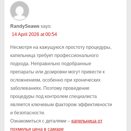
RandySeaws
says:
14 April 2026 at 00:54
Несмотря на кажущуюся простоту процедуры,
капельница требует профессионального
подхода. Неправильно подобранные
препараты или дозировки могут привести к
осложнениям, особенно при хронических
заболеваниях. Поэтому проведение
процедуры под контролем специалиста
является ключевым фактором эффективности
и безопасности.
Ознакомиться с деталями –
капельница от
похмелья цена в самаре