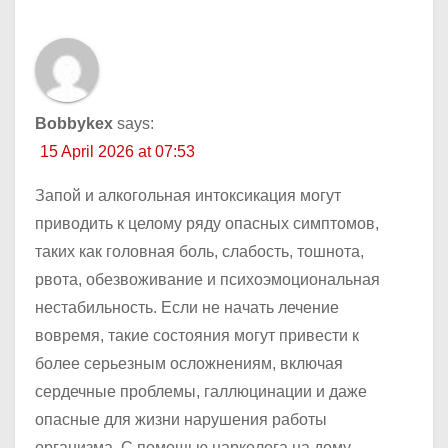
Bobbykex
says:
15 April 2026 at 07:53
Запой и алкогольная интоксикация могут
приводить к целому ряду опасных симптомов,
таких как головная боль, слабость, тошнота,
рвота, обезвоживание и психоэмоциональная
нестабильность. Если не начать лечение
вовремя, такие состояния могут привести к
более серьезным осложнениям, включая
сердечные проблемы, галлюцинации и даже
опасные для жизни нарушения работы
организма. С помощью нарколога на дому