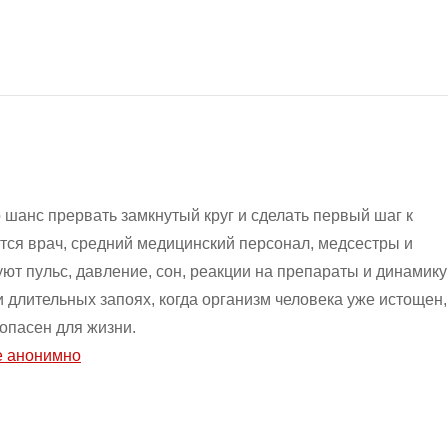
шанс прервать замкнутый круг и сделать первый шаг к
тся врач, средний медицинский персонал, медсестры и
ют пульс, давление, сон, реакции на препараты и динамику
 длительных запоях, когда организм человека уже истощен,
опасен для жизни.
е анонимно