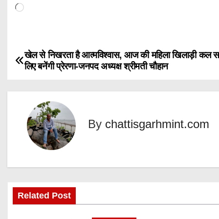
L
o
a
d
खेल से निखरता है आत्मविश्वास, आज की महिला खिलाड़ी कल 
P
i
लिए बनेंगी प्रेरणा-जनपद अध्यक्ष श्रीमती चौहान
n
o
g
s
…
t
By
chattisgarhmint.com
n
a
v
Related Post
i