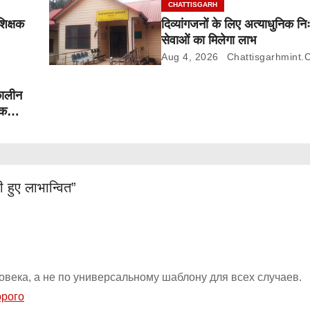
CHATTISGARH
शिक्षक
दिव्यांगजनों के लिए अत्याधुनिक निः
सेवाओं का मिलेगा लाभ
Aug 4, 2026
Chattisgarhmint.
कालीन
तक
 हुए लाभान्वित”
овека, а не по универсальному шаблону для всех случаев.
орого