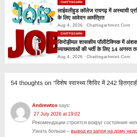
g
CHATTISGARH
लाईवलीहुड कॉलेज रायगढ़ में अस्थायी प्र
a
के लिए आवेदन आमंत्रित
Aug 4, 2026
Chattisgarhmint.com
t
CHATTISGARH
i
किरोड़ीमल शासकीय पॉलीटेक्निक में अंश
व्याख्याताओं की भर्ती के लिए 14 अगस्त 
o
आवेदन आमंत्रित
Aug 4, 2026
Chattisgarhmint.com
n
54 thoughts on “विशेष स्वास्थ्य शिविर में 242 हितग्राही
Andrewtox
says:
27 July 2026 at 19:02
Рекомендации строятся вокруг состояния чел
Узнать больше –
вывод из запоя на дому нед