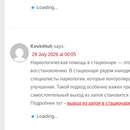
Loading...
KevinHuh
says:
29 July 2026 at 00:05
Наркологическая помощь в стационаре — это 
восстановлению. В стационаре рядом находи
специалисты наркологии, которые контролиру
улучшения. Такой подход особенно важен при
самостоятельный выход из запоя становится 
Подробнее тут –
вывод из запоя в стационар
Loading...