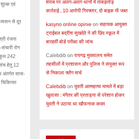
शराब पर अलग-अलग थानों में ताबड़तोड़
शुल्क एवं
कार्रवाई , 10 आरोपी गिरफ्तार, दो बाइक भी जब्त
व्यसन से दूर
kasyno online opinie
on
सहायक आयुक्त
ट्राईबल बद्रीश सुखदेवे ने की छिंद स्कूल में
्री रंजना
बारहवीं बोर्ड परीक्षा की जांच
र-संचारी रोग
Calebdib
on
रायगढ़ मुख्यालय समेत
ं कुल 242
तहसीलों में प्रशासन और पुलिस ने संयुक्त रूप
ांच हेतु 12
से निकाला फ्लैग मार्च
रम अंतर्गत सास-
 चिकित्सा
Calebdib
on
युवती आत्महत्या मामले में बड़ा
खुलासा : मंगेतर की प्रताड़ना से परेशान होकर
युवती ने उठाया था खौफनाक कदम