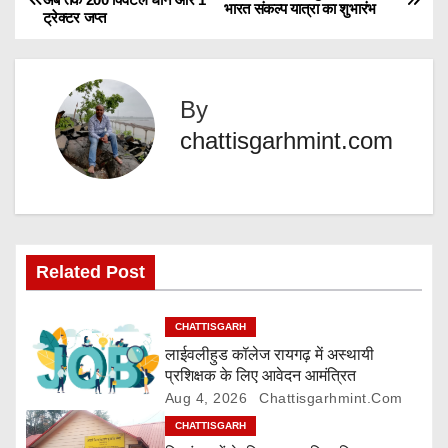
भारत संकल्प यात्रा का शुभारंभ
ट्रेक्टर जप्त
o
n
g
s
…
By
t
chattisgarhmint.com
n
a
v
Related Post
i
g
CHATTISGARH
लाईवलीहुड कॉलेज रायगढ़ में अस्थायी
a
प्रशिक्षक के लिए आवेदन आमंत्रित
Aug 4, 2026
Chattisgarhmint.com
t
CHATTISGARH