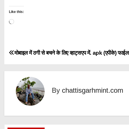
Like this:
L
o
a
d
P
मोबाइल में ठगी से बचने के लिए व्हाट्सएप में. apk (एपीके) फाईल
i
n
o
g
s
…
t
By
chattisgarhmint.com
n
a
v