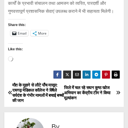
कार्यों के प्रभावी संचालन तथा आमजन को त्वरित, पारदर्शी और
गुणवत्तापूर्ण प्रशासनिक सेवाएं उपलब्ध कराने में भी सहायता मिलेगी।
Share this:
Email
More
Like this:
L
o
a
d
मौत के मुहाने से लौटे पाँच मासूम:
P
जिले में चल रहे सघन कुष्ठ खोज
रायगढ़ मेडिकल कॉलेज ने विषैले
i
अभियान का केंद्रीय टीम ने किया
सर्पदंश के गंभीर मामलों में बचाई बच्चों
o
मूल्यांकन
n
की जान
g
s
…
t
By