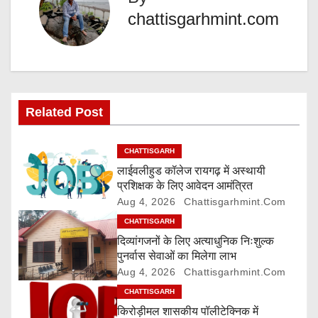
n
chattisgarhmint.com
a
v
i
Related Post
g
CHATTISGARH
a
लाईवलीहुड कॉलेज रायगढ़ में अस्थायी
प्रशिक्षक के लिए आवेदन आमंत्रित
t
Aug 4, 2026
Chattisgarhmint.com
i
CHATTISGARH
दिव्यांगजनों के लिए अत्याधुनिक निःशुल्क
o
पुनर्वास सेवाओं का मिलेगा लाभ
Aug 4, 2026
Chattisgarhmint.com
n
CHATTISGARH
किरोड़ीमल शासकीय पॉलीटेक्निक में