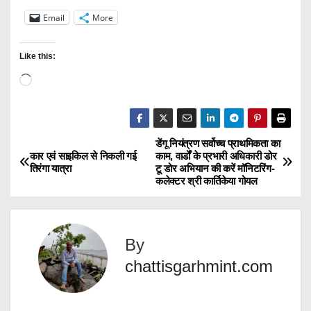
Email
More
Like this:
L
o
a
d
डेंगू नियंत्रण सर्वोच्च प्राथमिकता का
P
कार एवं साइकिल से निकली गई
काम, वार्डों के प्रभारी अधिकारी डोर
i
तिरंगा यात्रा
टू डोर अभियान की करें मॉनिटरिंग-
o
n
कलेक्टर श्री कार्तिकेया गोयल
g
s
…
t
By
n
chattisgarhmint.com
a