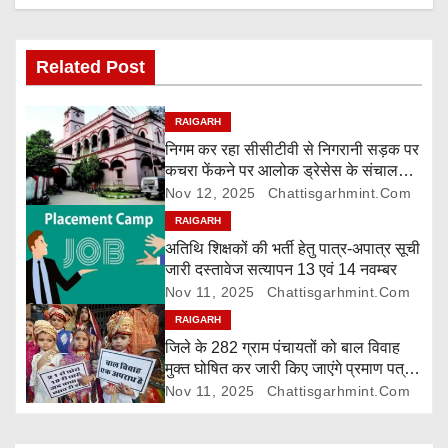
v
i
Related Post
g
RAIGARH
a
निगम कर रहा सीसीटीवी से निगरानी सड़क पर
कचरा फेंकने पर आलोक ड्रेसेस के संचालक
t
पर 5000 रुपए जुर्माना
Nov 12, 2025
Chattisgarhmint.com
i
RAIGARH
अतिथि शिक्षकों की भर्ती हेतु पात्र-अपात्र सूची
o
जारी दस्तावेज सत्यापन 13 एवं 14 नवम्बर
Nov 11, 2025
Chattisgarhmint.com
n
RAIGARH
जिले के 282 ग्राम पंचायतों को बाल विवाह
मुक्त घोषित कर जारी किए जाएंगे प्रमाण पत्र,
दावा-आपत्ति 24 नवम्बर तक
Nov 11, 2025
Chattisgarhmint.com