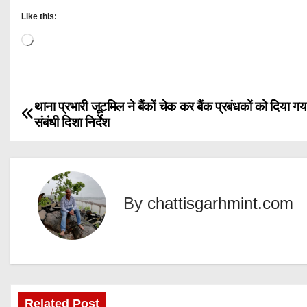
Like this:
L
o
a
d
थाना प्रभारी जूटमिल ने बैंकों चेक कर बैंक प्रबंधकों को दिया गया
P
i
संबंधी दिशा निर्देश
n
o
g
s
…
t
By
chattisgarhmint.com
n
a
v
Related Post