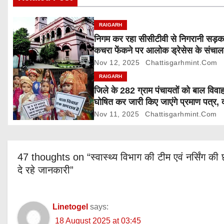
i
g
RAIGARH
निगम कर रहा सीसीटीवी से निगरानी सड़
a
कचरा फेंकने पर आलोक ड्रेसेस के संचा
5000 रुपए जुर्माना
Nov 12, 2025
Chattisgarhmint.com
t
RAIGARH
i
जिले के 282 ग्राम पंचायतों को बाल विवाह
घोषित कर जारी किए जाएंगे प्रमाण पत्र, 
o
आपत्ति 24 नवम्बर तक
Nov 11, 2025
Chattisgarhmint.com
n
47 thoughts on “स्वास्थ्य विभाग की टीम एवं नर्सिंग की छ
दे रहे जानकारी”
Linetogel
says:
18 August 2025 at 03:45