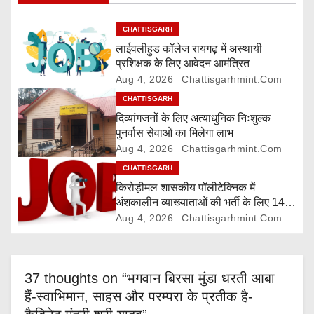
g
a
CHATTISGARH
लाईवलीहुड कॉलेज रायगढ़ में अस्थायी
t
प्रशिक्षक के लिए आवेदन आमंत्रित
Aug 4, 2026
Chattisgarhmint.com
i
CHATTISGARH
o
दिव्यांगजनों के लिए अत्याधुनिक निःशुल्क
पुनर्वास सेवाओं का मिलेगा लाभ
n
Aug 4, 2026
Chattisgarhmint.com
CHATTISGARH
किरोड़ीमल शासकीय पॉलीटेक्निक में
अंशकालीन व्याख्याताओं की भर्ती के लिए 14
अगस्त तक आवेदन आमंत्रित
Aug 4, 2026
Chattisgarhmint.com
37 thoughts on “भगवान बिरसा मुंडा धरती आबा
हैं-स्वाभिमान, साहस और परम्परा के प्रतीक है-