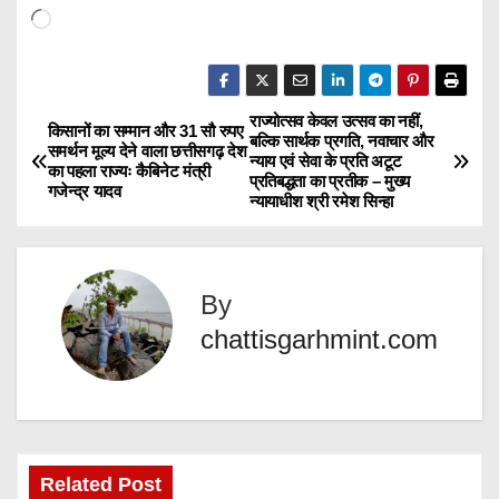
L
o
a
d
राज्योत्सव केवल उत्सव का नहीं,
P
किसानों का सम्मान और 31 सौ रुपए
बल्कि सार्थक प्रगति, नवाचार और
i
समर्थन मूल्य देने वाला छत्तीसगढ़ देश
न्याय एवं सेवा के प्रति अटूट
o
का पहला राज्यः कैबिनेट मंत्री
n
प्रतिबद्धता का प्रतीक – मुख्य
गजेन्द्र यादव
न्यायाधीश श्री रमेश सिन्हा
g
s
…
t
By
n
chattisgarhmint.com
a
v
i
Related Post