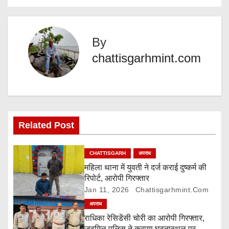
o
n
g
s
…
By
t
chattisgarhmint.com
n
a
v
Related Post
i
g
CHATTISGARH
अपराध
महिला थाना में युवती ने दर्ज कराई दुष्कर्म की
a
रिपोर्ट, आरोपी गिरफ्तार
Jan 11, 2026
Chattisgarhmint.com
t
अपराध
i
राधिका रेसिडेंसी चोरी का आरोपी गिरफ्तार,
जूटमिल पुलिस ने कराया घटनास्थल पर