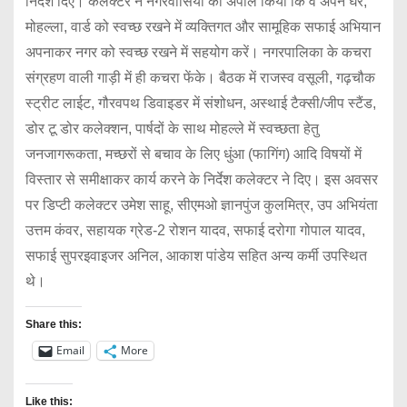
निर्देश दिए। कलेक्टर ने नगरवासियों को अपील किया कि वे अपने घर,
मोहल्ला, वार्ड को स्वच्छ रखने में व्यक्तिगत और सामूहिक सफाई अभियान
अपनाकर नगर को स्वच्छ रखने में सहयोग करें। नगरपालिका के कचरा
संग्रहण वाली गाड़ी में ही कचरा फेंके। बैठक में राजस्व वसूली, गढ़चौक
स्ट्रीट लाईट, गौरवपथ डिवाइडर में संशोधन, अस्थाई टैक्सी/जीप स्टैंड,
डोर टू डोर कलेक्शन, पार्षदों के साथ मोहल्ले में स्वच्छता हेतु
जनजागरूकता, मच्छरों से बचाव के लिए धुंआ (फागिंग) आदि विषयों में
विस्तार से समीक्षाकर कार्य करने के निर्देश कलेक्टर ने दिए। इस अवसर
पर डिप्टी कलेक्टर उमेश साहू, सीएमओ ज्ञानपुंज कुलमित्र, उप अभियंता
उत्तम कंवर, सहायक ग्रेड-2 रोशन यादव, सफाई दरोगा गोपाल यादव,
सफाई सुपरइवाइजर अनिल, आकाश पांडेय सहित अन्य कर्मी उपस्थित
थे।
Share this:
Email
More
Like this: