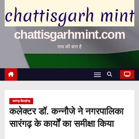
chattisgarhmint.com
सच की बात है
सारंगढ़ बिलाईगढ़
कलेक्टर डॉ. कन्नौजे ने नगरपालिका
सारंगढ़ के कार्यों का समीक्षा किया