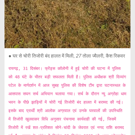
● घर
से
चोरी
तिजोरी
बंद
हालत
में
मिली
, 27
तोला
ज्वैलरी
,
कैश
रिकवर
रायगढ़, 31 दिसंबर। फ्रेंड्स कॉलोनी में हुई चोरी की घटना में पुलिस
को 48 घंटे के भीतर बड़ी सफलता मिली है। पुलिस अधीक्षक श्री दिव्यांग
पटेल के मार्गदर्शन में आज सुबह पुलिस की विशेष टीम द्वारा घटनास्थल के
आसपास सघन सर्च अभियान चलाया गया। सर्च के दौरान न्यू अग्रोहा धाम
भवन के पीछे झाड़ियों में चोरी गई तिजोरी बंद हालत में बरामद की गई।
इसके बाद प्रार्थी श्री आलोक अग्रवाल एवं उनके घरवालों की उपस्थिति
में तिजोरी खुलवाकर विधि अनुसार पंचनामा कार्यवाही की गई, जिसमें
तिजोरी में रखें शत-प्रतिशत सोने-चांदी के जेवरात एवं नगद राशि बरामद