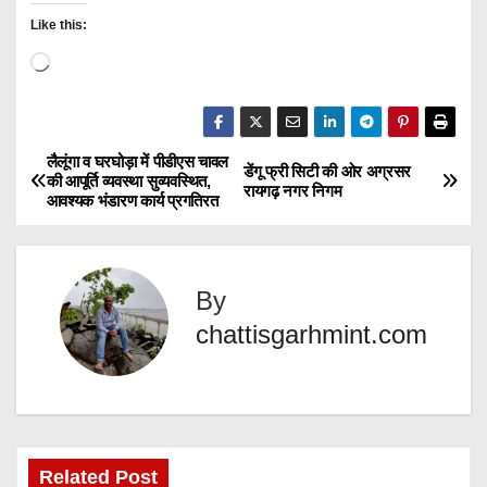
Like this:
L
o
a
d
लैलूंगा व घरघोड़ा में पीडीएस चावल
P
डेंगू फ्री सिटी की ओर अग्रसर
की आपूर्ति व्यवस्था सुव्यवस्थित,
i
रायगढ़ नगर निगम
आवश्यक भंडारण कार्य प्रगतिरत
o
n
g
s
…
By
t
chattisgarhmint.com
n
a
v
Related Post