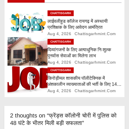
i
g
CHATTISGARH
लाईवलीहुड कॉलेज रायगढ़ में अस्थायी
a
प्रशिक्षक के लिए आवेदन आमंत्रित
Aug 4, 2026
Chattisgarhmint.com
t
CHATTISGARH
i
दिव्यांगजनों के लिए अत्याधुनिक निःशुल्क
पुनर्वास सेवाओं का मिलेगा लाभ
o
Aug 4, 2026
Chattisgarhmint.com
CHATTISGARH
n
किरोड़ीमल शासकीय पॉलीटेक्निक में
अंशकालीन व्याख्याताओं की भर्ती के लिए 14
अगस्त तक आवेदन आमंत्रित
Aug 4, 2026
Chattisgarhmint.com
2 thoughts on “फ्रेंड्स कॉलोनी चोरी में पुलिस को
48 घंटे के भीतर मिली बड़ी सफलता”